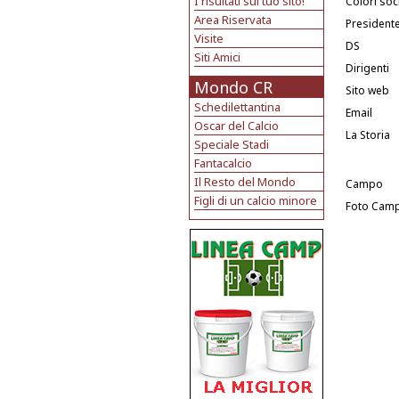
I risultati sul tuo sito!
Colori soci
Area Riservata
President
Visite
DS
Siti Amici
Dirigenti
Mondo CR
Sito web
Schedilettantina
Email
Oscar del Calcio
La Storia
Speciale Stadi
Fantacalcio
Il Resto del Mondo
Campo
Figli di un calcio minore
Foto Cam