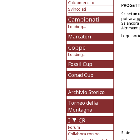
Calciomercato
PROGETT
Svincolati
Se sei un 
Campionati
potrai agg
Se ancora 
Loading...
Altrimenti 
Marcatori
Logo soci
Coppe
Loading...
Fossil Cup
Conad Cup
Archivio Storico
Torneo della
Montagna
I
CR
Forum
Sede
Collabora con noi