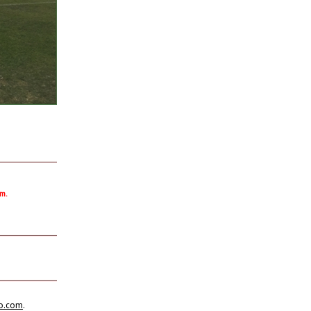
om.
no.com
.