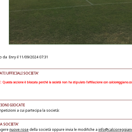
o da
Enry
il 11/09/2024 07:31
I UFFICIALI SOCIETA'
Questa sezione è bloccata perchè la società non ha stipulato l'affiliazione con calcioreggiano.c
IONI GIOCATE
petizioni a cui partecipa la società:
A SOCIETA'
ngere
nuove rose
della società
oppure invia le modifiche a
info@calcioreggia