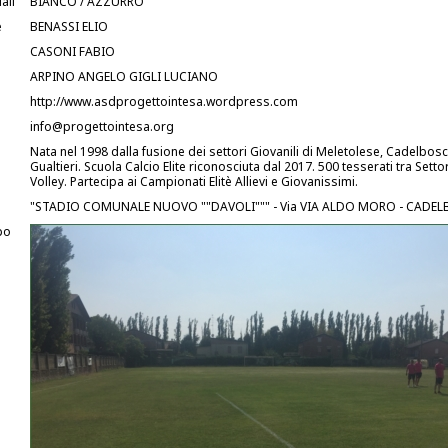
ali
BIANCO / AZZURRO
e
BENASSI ELIO
CASONI FABIO
ARPINO ANGELO GIGLI LUCIANO
http://www.asdprogettointesa.wordpress.com
info@progettointesa.org
Nata nel 1998 dalla fusione dei settori Giovanili di Meletolese, Cadelbos
Gualtieri. Scuola Calcio Elite riconosciuta dal 2017. 500 tesserati tra Setto
Volley. Partecipa ai Campionati Elitè Allievi e Giovanissimi.
"STADIO COMUNALE NUOVO ""DAVOLI""" - Via VIA ALDO MORO - CADE
po