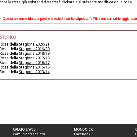
care le rose già esistenti ti basterà clickare sul pulsante modifica della rosa.
Questa sezione è bloccata perchè la società non ha stipulato l'affiliazione con calcioreggiano.c
 STORICO
 Rose della
Stagione 2020/21
 Rose della
Stagione 2019/20
 Rose della
Stagione 2018/19
 Rose della
Stagione 2017/18
 Rose della
Stagione 2016/17
 Rose della
Stagione 2015/16
 Rose della
Stagione 2013/14
CALCIO E WEB
MONDO CR
Comunicati società
Facebook
U