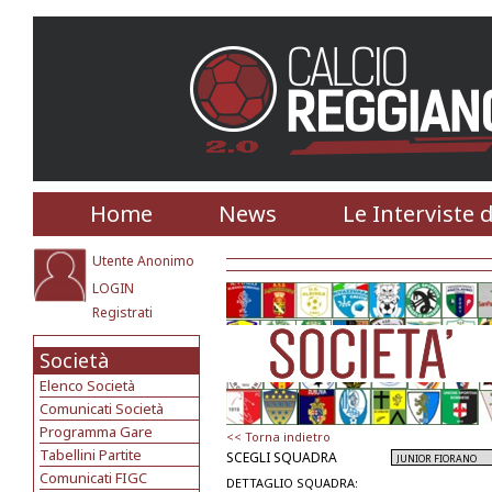
Home
News
Le Interviste 
Utente Anonimo
LOGIN
Registrati
Società
Elenco Società
Comunicati Società
Programma Gare
<< Torna indietro
Tabellini Partite
SCEGLI SQUADRA
Comunicati FIGC
DETTAGLIO SQUADRA: