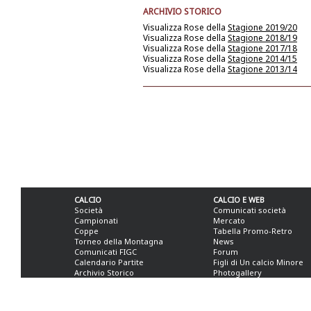
ARCHIVIO STORICO
Visualizza Rose della
Stagione 2019/20
Visualizza Rose della
Stagione 2018/19
Visualizza Rose della
Stagione 2017/18
Visualizza Rose della
Stagione 2014/15
Visualizza Rose della
Stagione 2013/14
CALCIO
CALCIO E WEB
Società
Comunicati società
Campionati
Mercato
Coppe
Tabella Promo-Retro
Torneo della Montagna
News
Comunicati FIGC
Forum
Calendario Partite
Figli di Un calcio Minore
Archivio Storico
Photogallery