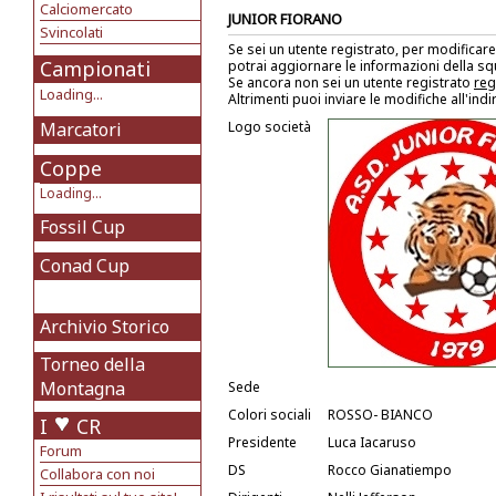
Calciomercato
JUNIOR FIORANO
Svincolati
Se sei un utente registrato, per modificare
Campionati
potrai aggiornare le informazioni della s
Se ancora non sei un utente registrato
reg
Loading...
Altrimenti puoi inviare le modifiche all'ind
Marcatori
Logo società
Coppe
Loading...
Fossil Cup
Conad Cup
Archivio Storico
Torneo della
Montagna
Sede
Colori sociali
ROSSO- BIANCO
I
CR
Presidente
Luca Iacaruso
Forum
DS
Rocco Gianatiempo
Collabora con noi