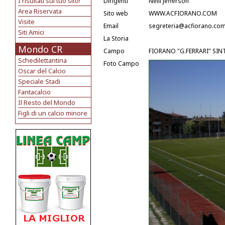
I risultati sul tuo sito!
Dirigenti
Nelli Jefferson
Area Riservata
Sito web
WWW.ACFIORANO.COM
Visite
Email
segreteria@acfiorano.co
Siti Amici
La Storia
Mondo CR
Campo
FIORANO "G.FERRARI" SINT
Schedilettantina
Foto Campo
Oscar del Calcio
Speciale Stadi
Fantacalcio
Il Resto del Mondo
Figli di un calcio minore