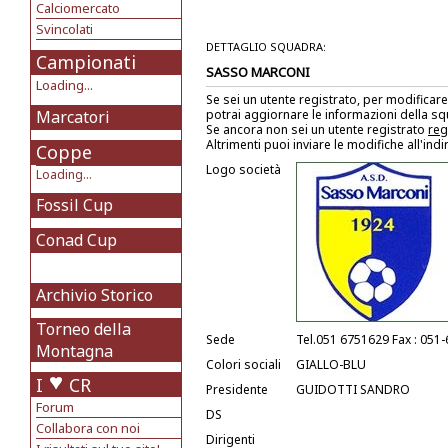
Calciomercato
Svincolati
DETTAGLIO SQUADRA:
Campionati
SASSO MARCONI
Loading...
Se sei un utente registrato, per modificare
Marcatori
potrai aggiornare le informazioni della s
Se ancora non sei un utente registrato
reg
Altrimenti puoi inviare le modifiche all'ind
Coppe
Logo società
Loading...
Fossil Cup
Conad Cup
Archivio Storico
Torneo della
Sede
Tel.051 6751629 Fax : 051
Montagna
Colori sociali
GIALLO-BLU
I
CR
Presidente
GUIDOTTI SANDRO
Forum
DS
Collabora con noi
Dirigenti