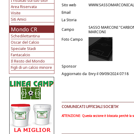
I risultati sul tuo sito!
Sito web
WWW.SASSOMARCONICAL
Area Riservata
Email
Visite
Siti Amici
La Storia
SASSO MARCONI "CARBONCHI
Mondo CR
Campo
MARCONI
Schedilettantina
Foto Campo
Oscar del Calcio
Speciale Stadi
Fantacalcio
Il Resto del Mondo
Sponsor
Figli di un calcio minore
Aggiornato da
Enry
il 09/09/2024 07:18
COMUNICATI UFFICIALI SOCIETA'
ATTENZIONE: Questa sezione è bloccata perchè la soc