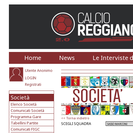
Home
News
Le Interviste 
Utente Anonimo
LOGIN
Registrati
Società
Elenco Società
Comunicati Società
Programma Gare
<< Torna indietro
Tabellini Partite
SCEGLI SQUADRA
Comunicati FIGC