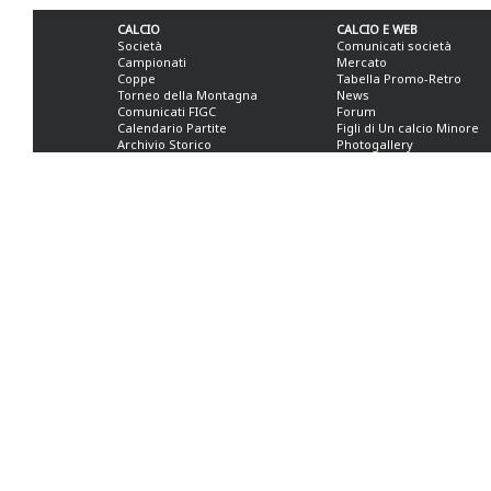
CALCIO
CALCIO E WEB
Società
Comunicati società
Campionati
Mercato
Coppe
Tabella Promo-Retro
Torneo della Montagna
News
Comunicati FIGC
Forum
Calendario Partite
Figli di Un calcio Minore
Archivio Storico
Photogallery