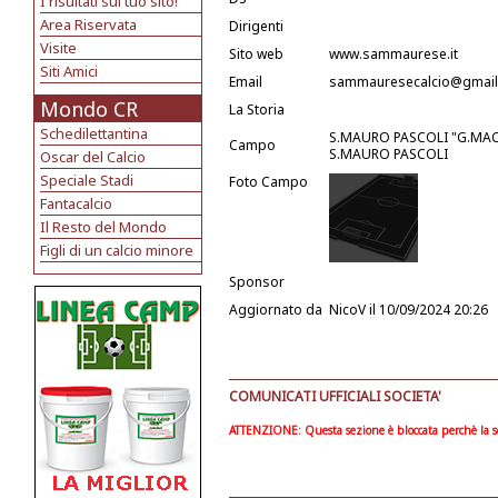
I risultati sul tuo sito!
Area Riservata
Dirigenti
Visite
Sito web
www.sammaurese.it
Siti Amici
Email
sammauresecalcio@gmai
Mondo CR
La Storia
Schedilettantina
S.MAURO PASCOLI "G.MACRE
Campo
S.MAURO PASCOLI
Oscar del Calcio
Speciale Stadi
Foto Campo
Fantacalcio
Il Resto del Mondo
Figli di un calcio minore
Sponsor
Aggiornato da
NicoV
il 10/09/2024 20:26
COMUNICATI UFFICIALI SOCIETA'
ATTENZIONE: Questa sezione è bloccata perchè la soc