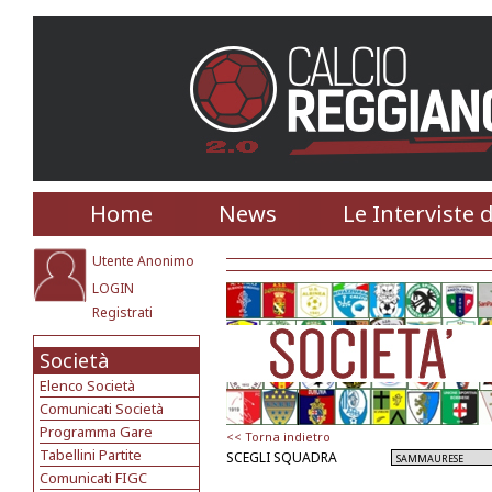
Home
News
Le Interviste 
Utente Anonimo
LOGIN
Registrati
Società
Elenco Società
Comunicati Società
Programma Gare
<< Torna indietro
Tabellini Partite
SCEGLI SQUADRA
Comunicati FIGC