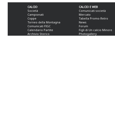
CALCIO
CALCIO E WEB
Società
Comunicati società
Campionati
Mercato
Coppe
Tabella Promo-Retro
Torneo della Montagna
News
Comunicati FIGC
Forum
Calendario Partite
Figli di Un calcio Minore
Archivio Storico
Photogallery