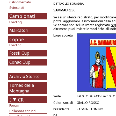
Calciomercato
DETTAGLIO SQUADRA:
Svincolati
SAMMAURESE
Campionati
Se sei un utente registrato, per modificare
potrai aggiornare le informazioni della s
Loading...
Se ancora non sei un utente registrato
reg
Altrimenti puoi inviare le modifiche all'ind
Marcatori
Logo società
Coppe
Loading...
Fossil Cup
Conad Cup
Archivio Storico
Torneo della
Montagna
Sede
Tel.0541 932435 Fax : 054
I
CR
Colori sociali
GIALLO-ROSSO
Forum
Presidente
RAGGINI TONINO
Collabora con noi
DS