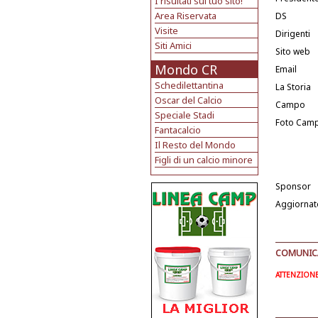
I risultati sul tuo sito!
Area Riservata
DS
Visite
Dirigenti
Siti Amici
Sito web
Mondo CR
Email
Schedilettantina
La Storia
Oscar del Calcio
Campo
Speciale Stadi
Foto Cam
Fantacalcio
Il Resto del Mondo
Figli di un calcio minore
Sponsor
Aggiornat
COMUNICAT
ATTENZIONE: 