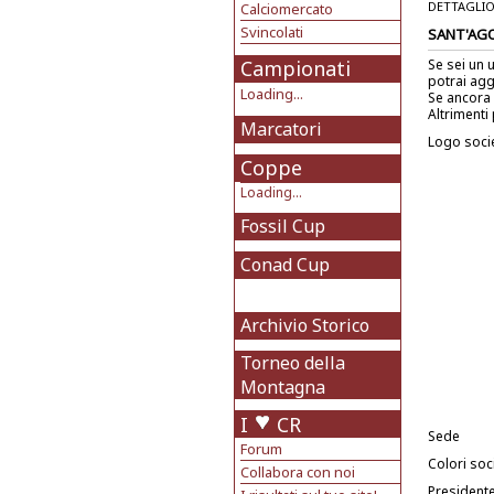
DETTAGLIO
Calciomercato
Svincolati
SANT'AG
Campionati
Se sei un 
potrai agg
Loading...
Se ancora 
Altrimenti 
Marcatori
Logo soci
Coppe
Loading...
Fossil Cup
Conad Cup
Archivio Storico
Torneo della
Montagna
I
CR
Sede
Forum
Colori soci
Collabora con noi
President