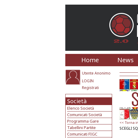
Home
News
Utente Anonimo
LOGIN
Registrati
Società
Elenco Società
Comunicati Società
Programma Gare
<< Torna i
Tabellini Partite
SCEGLI S
Comunicati FIGC