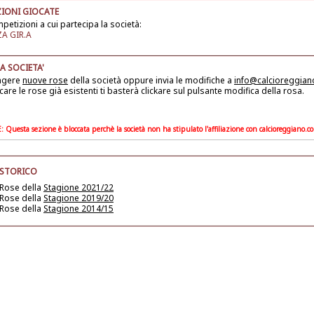
IONI GIOCATE
petizioni a cui partecipa la società:
A GIR.A
A SOCIETA'
ngere
nuove rose
della società
oppure invia le modifiche a
info@calcioreggia
care le rose già esistenti ti basterà clickare sul pulsante modifica della rosa.
Questa sezione è bloccata perchè la società non ha stipulato l'affiliazione con calcioreggiano.c
 STORICO
 Rose della
Stagione 2021/22
 Rose della
Stagione 2019/20
 Rose della
Stagione 2014/15