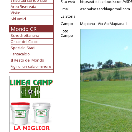
I risultati sul tuo sito!
Sito web
https://it-it.facebook.com/AS
Area Riservata
Email
asdbaisosecchia@gmail.com
Visite
La Storia
Siti Amici
Campo
Mapiana - Via Via Mapiana 1
Mondo CR
Foto
Schedilettantina
Campo
Oscar del Calcio
Speciale Stadi
Fantacalcio
Il Resto del Mondo
Figli di un calcio minore