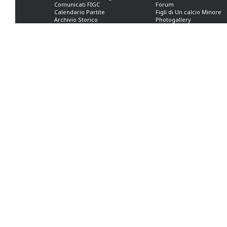
Comunicati FIGC
Forum
Calendario Partite
Figli di Un calcio Minore
Archivio Storico
Photogallery