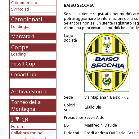
Calciomercato
BAISO SECCHIA
Svincolati
Se sei un utente registrato, per modificare
Campionati
potrai aggiornare le informazioni della s
Se ancora non sei un utente registrato
reg
Loading...
Altrimenti puoi inviare le modifiche all'ind
Marcatori
Logo
società
Coppe
Loading...
Fossil Cup
Conad Cup
Archivio Storico
Sede
Via Mapiana 1 Baiso - R.E.
Torneo della
Colori
Giallo Blu
Montagna
sociali
Presidente
Severi Aldo
I
CR
DS
Manfredini Davide
Forum
Collabora con noi
Dirigenti
Prodi Andrea Ovi Dario Cassin