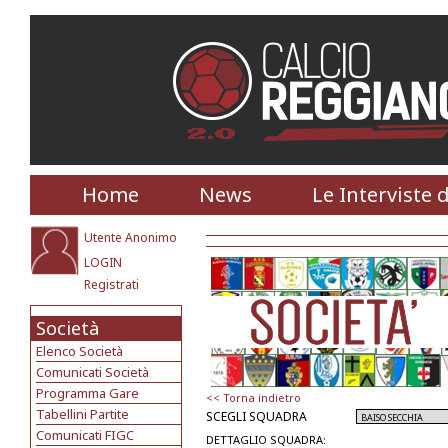
Home
News
Le Interviste 
Utente Anonimo
LOGIN
Registrati
Società
Elenco Società
Comunicati Società
Programma Gare
<< Torna indietro
Tabellini Partite
SCEGLI SQUADRA
Comunicati FIGC
DETTAGLIO SQUADRA: