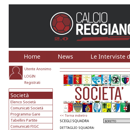
Home
News
Le Interviste 
Utente Anonimo
LOGIN
Registrati
Società
Elenco Società
Comunicati Società
Programma Gare
<< Torna indietro
Tabellini Partite
SCEGLI SQUADRA
Comunicati FIGC
DETTAGLIO SQUADRA: