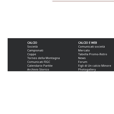
CALCIO
CALCIO E WEB
Società
Comunicati società
Campionati
Mercato
Coppe
Tabella Promo-Retro
Torneo della Montagna
News
Comunicati FIGC
Forum
Calendario Partite
Figli di Un calcio Minore
Archivio Storico
Photogallery