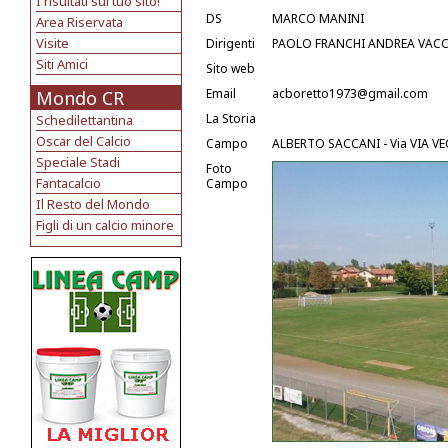
I risultati sul tuo sito!
DS
MARCO MANINI
Area Riservata
Visite
Dirigenti
PAOLO FRANCHI ANDREA VACC
Siti Amici
Sito web
Email
acboretto1973@gmail.com
Mondo CR
La Storia
Schedilettantina
Oscar del Calcio
Campo
ALBERTO SACCANI - Via VIA VE
Speciale Stadi
Foto
Fantacalcio
Campo
Il Resto del Mondo
Figli di un calcio minore