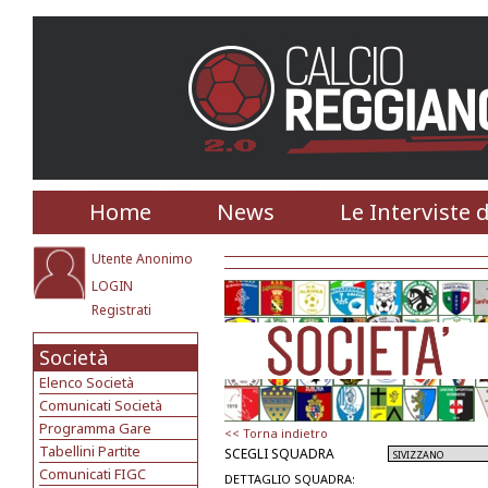
Home
News
Le Interviste 
Utente Anonimo
LOGIN
Registrati
Società
Elenco Società
Comunicati Società
Programma Gare
<< Torna indietro
Tabellini Partite
SCEGLI SQUADRA
Comunicati FIGC
DETTAGLIO SQUADRA: