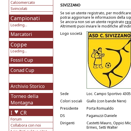
Calciomercato
SIVIZZANO
Svincolati
Se sei un utente registrato, per modificare
Campionati
potrai aggiornare le informazioni della s
Se ancora non sei un utente registrato
reg
Loading...
Altrimenti puoi inviare le modifiche all'ind
Marcatori
Logo società
Coppe
Loading...
Fossil Cup
Conad Cup
Archivio Storico
Sede
Loc. Campo Sportivo 43050
Torneo della
Colori sociali
Giallo (con bande Nere)
Montagna
Presidente
Porta Romualdo
I
CR
DS
Paganuzzi Daniele
Forum
Dirigenti
Castetti Mauro, Oppici Mich
Collabora con noi
Ermes, Setti Walter