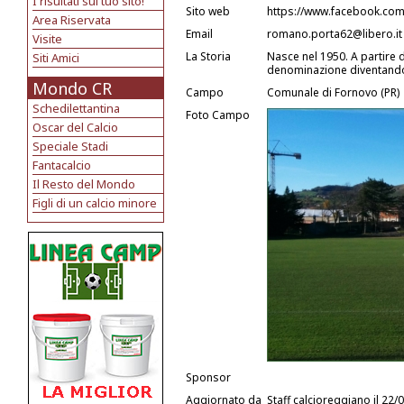
I risultati sul tuo sito!
Sito web
https://www.facebook.com/
Area Riservata
Email
romano.porta62@libero.it
Visite
La Storia
Nasce nel 1950. A partire 
Siti Amici
denominazione diventand
Mondo CR
Campo
Comunale di Fornovo (PR)
Schedilettantina
Foto Campo
Oscar del Calcio
Speciale Stadi
Fantacalcio
Il Resto del Mondo
Figli di un calcio minore
Sponsor
Aggiornato da
Staff calcioreggiano
il 22/