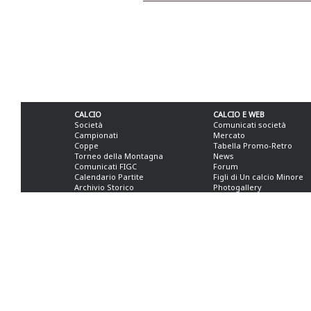
CALCIO
CALCIO E WEB
Società
Comunicati società
Campionati
Mercato
Coppe
Tabella Promo-Retro
Torneo della Montagna
News
Comunicati FIGC
Forum
Calendario Partite
Figli di Un calcio Minore
Archivio Storico
Photogallery