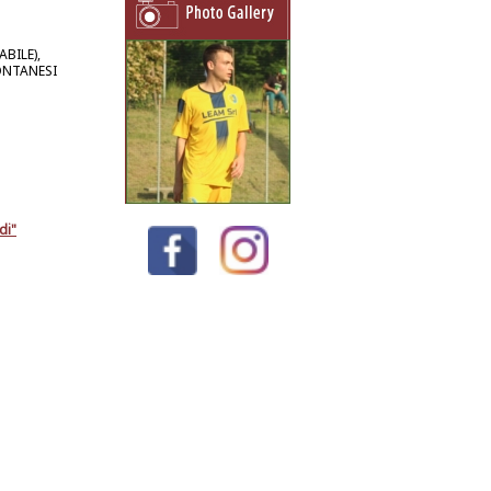
BILE),
ONTANESI
di"