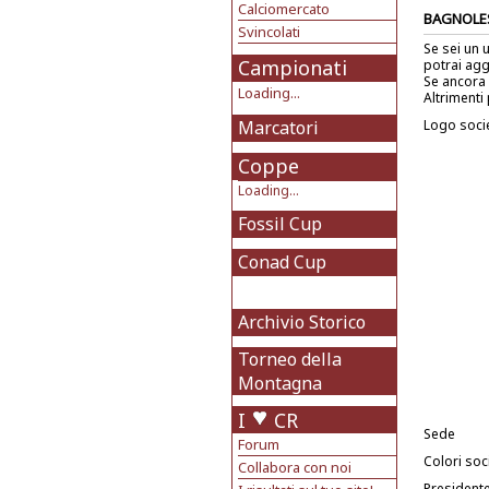
Calciomercato
BAGNOLE
Svincolati
Se sei un 
Campionati
potrai agg
Se ancora 
Loading...
Altrimenti 
Marcatori
Logo soci
Coppe
Loading...
Fossil Cup
Conad Cup
Archivio Storico
Torneo della
Montagna
I
CR
Sede
Forum
Colori soci
Collabora con noi
President