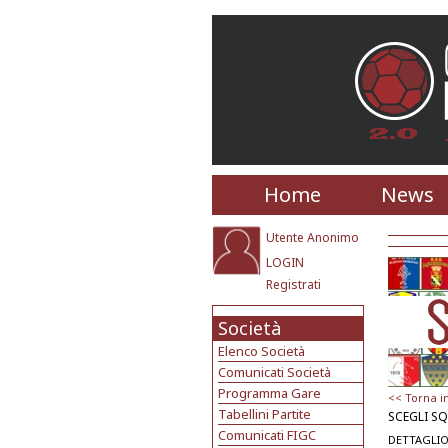
Home
News
Utente Anonimo
LOGIN
Registrati
Società
Elenco Società
Comunicati Società
Programma Gare
<< Torna i
Tabellini Partite
SCEGLI S
Comunicati FIGC
DETTAGLIO