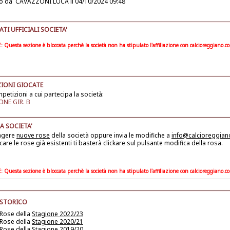
o da
CAVAZZONI LUCA
il 04/10/2024 09:48
I UFFICIALI SOCIETA'
Questa sezione è bloccata perchè la società non ha stipulato l'affiliazione con calcioreggiano.c
IONI GIOCATE
petizioni a cui partecipa la società:
NE GIR. B
A SOCIETA'
ngere
nuove rose
della società
oppure invia le modifiche a
info@calcioreggia
care le rose già esistenti ti basterà clickare sul pulsante modifica della rosa.
Questa sezione è bloccata perchè la società non ha stipulato l'affiliazione con calcioreggiano.c
 STORICO
 Rose della
Stagione 2022/23
 Rose della
Stagione 2020/21
 Rose della
Stagione 2019/20