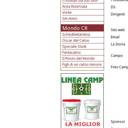
I risultati sul tuo sito!
Area Riservata
DS
Visite
Dirigenti
Siti Amici
Mondo CR
Sito web
Schedilettantina
Email
Oscar del Calcio
La Storia
Speciale Stadi
Fantacalcio
Campo
Il Resto del Mondo
Figli di un calcio minore
Foto Cam
Sponsor