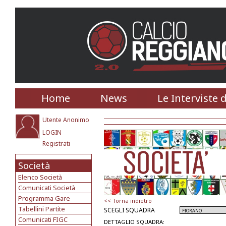
Home
News
Le Interviste 
Utente Anonimo
LOGIN
Registrati
Società
Elenco Società
Comunicati Società
Programma Gare
<< Torna indietro
Tabellini Partite
SCEGLI SQUADRA
Comunicati FIGC
DETTAGLIO SQUADRA: