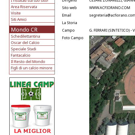
I risultati sul tuo sito!
Dirigenti
CESARE ZUNARELLI, GIANN
Area Riservata
Sito web
WWW.ACFIORANO.COM
Visite
Email
segreteria@acfiorano.co
Siti Amici
La Storia
Mondo CR
Campo
G. FERRARI (SINTETICO) - 
Schedilettantina
Foto Campo
Oscar del Calcio
Speciale Stadi
Fantacalcio
Il Resto del Mondo
Figli di un calcio minore