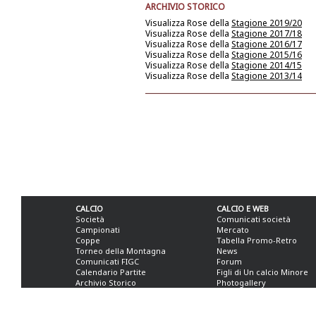
ARCHIVIO STORICO
Visualizza Rose della
Stagione 2019/20
Visualizza Rose della
Stagione 2017/18
Visualizza Rose della
Stagione 2016/17
Visualizza Rose della
Stagione 2015/16
Visualizza Rose della
Stagione 2014/15
Visualizza Rose della
Stagione 2013/14
CALCIO
CALCIO E WEB
Società
Comunicati società
Campionati
Mercato
Coppe
Tabella Promo-Retro
Torneo della Montagna
News
Comunicati FIGC
Forum
Calendario Partite
Figli di Un calcio Minore
Archivio Storico
Photogallery