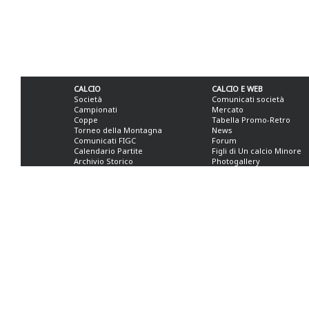
CALCIO
CALCIO E WEB
Società
Comunicati società
Campionati
Mercato
Coppe
Tabella Promo-Retro
Torneo della Montagna
News
Comunicati FIGC
Forum
Calendario Partite
Figli di Un calcio Minore
Archivio Storico
Photogallery