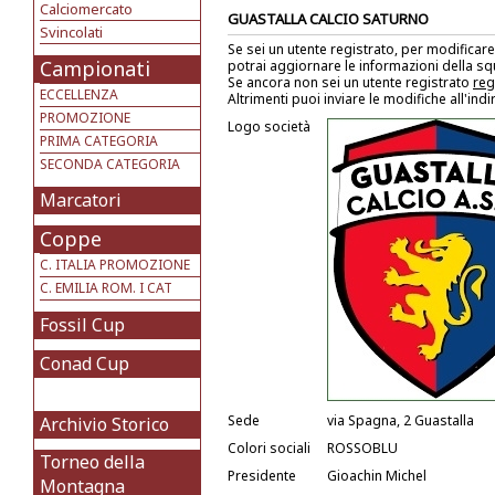
Calciomercato
GUASTALLA CALCIO SATURNO
Svincolati
Se sei un utente registrato, per modificare
Campionati
potrai aggiornare le informazioni della s
Se ancora non sei un utente registrato
reg
ECCELLENZA
Altrimenti puoi inviare le modifiche all'ind
PROMOZIONE
Logo società
PRIMA CATEGORIA
SECONDA CATEGORIA
Marcatori
Coppe
C. ITALIA PROMOZIONE
C. EMILIA ROM. I CAT
Fossil Cup
Conad Cup
Sede
via Spagna, 2 Guastalla
Archivio Storico
Colori sociali
ROSSOBLU
Torneo della
Presidente
Gioachin Michel
Montagna