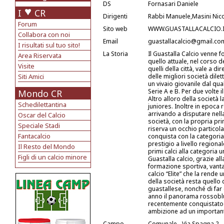
DS
Fornasari Daniele
I
CR
Dirigenti
Rabbi Manuele,Masini Nicol
Forum
Sito web
WWW.GUASTALLACALCIO.
Collabora con noi
Email
guastallacalcio@gmail.co
I risultati sul tuo sito!
La Storia
Il Guastalla Calcio venne f
Area Riservata
quello attuale, nel corso d
Visite
quelli della città, vale a 
Siti Amici
delle migliori società dilett
un vivaio giovanile dal qua
Serie A e B. Per due volte i
Mondo CR
Altro alloro della società 
Schedilettantina
juniores. Inoltre in epoca 
arrivando a disputare nel
Oscar del Calcio
società, con la propria pr
Speciale Stadi
riserva un occhio particola
Fantacalcio
conquista con la categoria
prestigio a livello region
Il Resto del Mondo
primi calci alla categoria u
Figli di un calcio minore
Guastalla calcio, grazie all
formazione sportiva, vanta
calcio “Elite” che la rende 
della società resta quello d
guastallese, nonché di far 
anno il panorama rossoblu s
recentemente conquistato 
ambizione ad un important
Campo
Comunale - Via Spagna 2