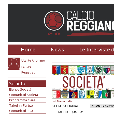
Home
News
Le Interviste 
Utente Anonimo
LOGIN
Registrati
Società
Elenco Società
Comunicati Società
Programma Gare
<< Torna indietro
Tabellini Partite
SCEGLI SQUADRA
Comunicati FIGC
DETTAGLIO SQUADRA: