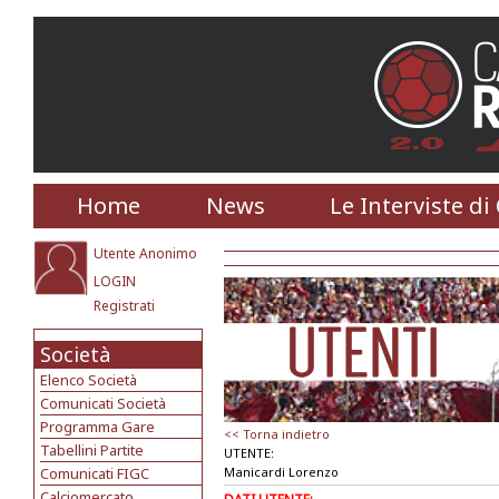
Home
News
Le Interviste di
Utente Anonimo
LOGIN
Registrati
Società
Elenco Società
Comunicati Società
Programma Gare
<< Torna indietro
Tabellini Partite
UTENTE:
Comunicati FIGC
Manicardi Lorenzo
Calciomercato