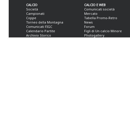
CALCIO
CALCIO E WEB
Società
Comunicati società
Campionati
Mercato
Coppe
Tabella Promo-Retro
Torneo della Montagna
News
Comunicati FIGC
Forum
Calendario Partite
Figli di Un calcio Minore
Archivio Storico
Photogallery