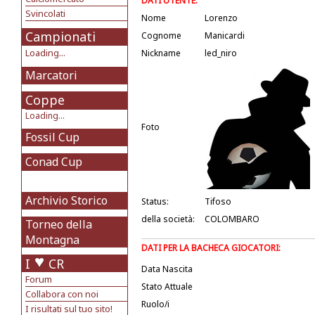
DATI UTENTE:
Svincolati
Nome
Lorenzo
Campionati
Cognome
Manicardi
Loading...
Nickname
led_niro
Marcatori
Coppe
Loading...
Foto
Fossil Cup
Conad Cup
Archivio Storico
Status:
Tifoso
della società:
COLOMBARO
Torneo della
Montagna
DATI PER LA BACHECA GIOCATORI:
I
CR
Data Nascita
Forum
Stato Attuale
Collabora con noi
Ruolo/i
I risultati sul tuo sito!