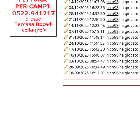
14/12/2025 11:03:08:
nico98
ha giocato 
04/12/2025 16:28:36:
nico98
ha giocato 
28/11/2025 14:32:50:
nico98
ha giocato 
21/11/2025 12:30:50:
nico98
ha giocato 
14/11/2025 12:22:48:
nico98
ha giocato 
07/11/2025 15:18:11:
nico98
ha giocato 
31/10/2025 11:49:14:
nico98
ha giocato 
24/10/2025 11:44:53:
nico98
ha giocato 
17/10/2025 15:43:30:
nico98
ha giocato 
10/10/2025 15:48:07:
nico98
ha giocato 
03/10/2025 08:54:47:
nico98
ha giocato 
28/09/2025 10:34:49:
nico98
ha giocato 
18/09/2025 16:12:03:
nico98
ha giocato 