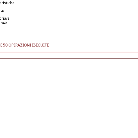
eristiche:
ra:
oria/e
ita/e
E 50 OPERAZIONI ESEGUITE