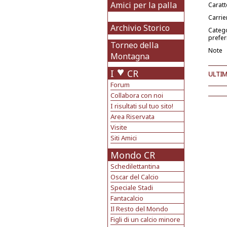
Amici per la palla
Caratt
Carrie
Archivio Storico
Categ
prefer
Torneo della
Note
Montagna
I
CR
ULTIM
Forum
Collabora con noi
I risultati sul tuo sito!
Area Riservata
Visite
Siti Amici
Mondo CR
Schedilettantina
Oscar del Calcio
Speciale Stadi
Fantacalcio
Il Resto del Mondo
Figli di un calcio minore