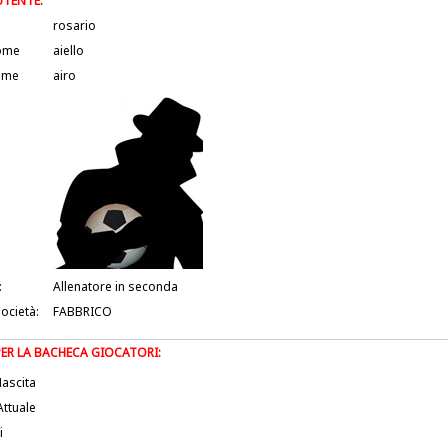
UTENTE:
rosario
ome
aiello
ame
airo
:
Allenatore in seconda
società:
FABBRICO
PER LA BACHECA GIOCATORI:
ascita
Attuale
i