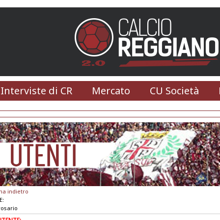
 Interviste di CR
Mercato
CU Società
na indietro
E:
rosario