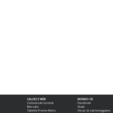
CALCIO E WEB
MONDO CR
Comunicati società
Facebook
Mercato
Stadi
Tabella Promo-Retro
Oscar di calcioreggiano