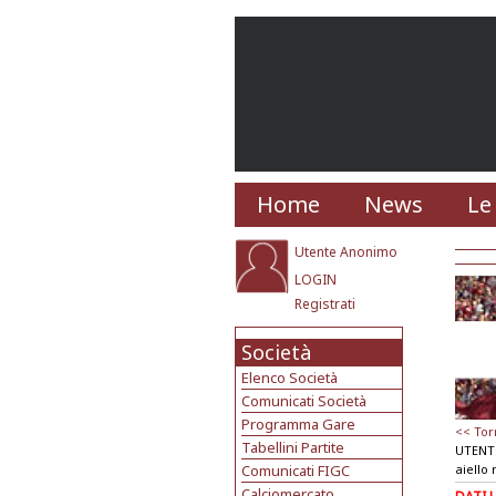
Home
News
Le
Utente Anonimo
LOGIN
Registrati
Società
Elenco Società
Comunicati Società
Programma Gare
<< Tor
Tabellini Partite
UTENT
Comunicati FIGC
aiello 
Calciomercato