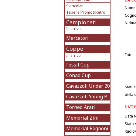
DATI 
Svincolati
Nome
Tabella Promo&Retro
Cogn
Campionati
Nickn
In arrivo...
Marcatori
Coppe
Foto
In arrivo...
Fossil Cup
Conad Cup
Cavazzoli Under 20
Status
della 
Cavazzoli Young B.
Torneo Arati
DATI 
Data N
Memorial Zini
Stato 
Memorial Rognoni
Ruolo/