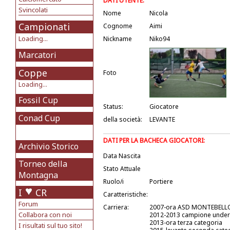
DATI UTENTE:
Svincolati
Nome
Nicola
Campionati
Cognome
Aimi
Loading...
Nickname
Niko94
Marcatori
Coppe
Foto
Loading...
Fossil Cup
Status:
Giocatore
Conad Cup
della società:
LEVANTE
DATI PER LA BACHECA GIOCATORI:
Archivio Storico
Data Nascita
Torneo della
Stato Attuale
Montagna
Ruolo/i
Portiere
I
CR
Caratteristiche:
Forum
Carriera:
2007-ora ASD MONTEBELLO
Collabora con noi
2012-2013 campione under
2013-ora terza categoria
I risultati sul tuo sito!