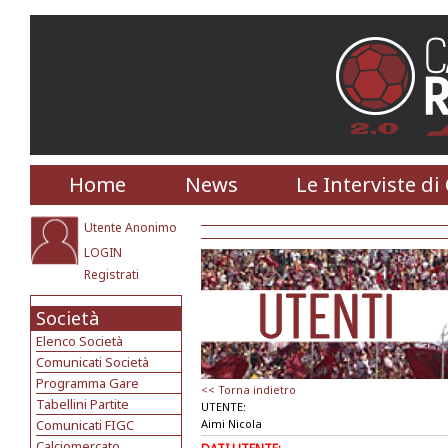
Home
News
Le Interviste di
Utente Anonimo
LOGIN
Registrati
Società
Elenco Società
Comunicati Società
Programma Gare
<< Torna indietro
Tabellini Partite
UTENTE:
Comunicati FIGC
Aimi Nicola
Calciomercato