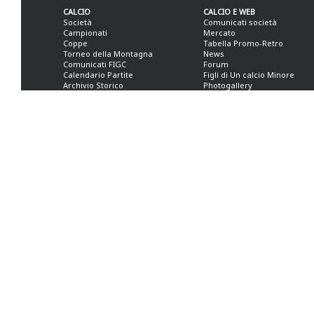
CALCIO
CALCIO E WEB
Società
Comunicati società
Campionati
Mercato
Coppe
Tabella Promo-Retro
Torneo della Montagna
News
Comunicati FIGC
Forum
Calendario Partite
Figli di Un calcio Minore
Archivio Storico
Photogallery