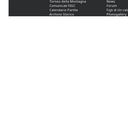
Torneo della Montagna
News
Comunicati FIGC
Forum
Calendario Partite
Figli di Un ca
Archivio Storico
Photogallery