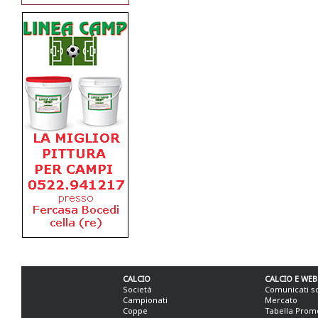
CALCIO
CALCIO E WEB
Società
Comunicati s
Campionati
Mercato
Coppe
Tabella Prom