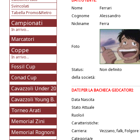
DATI UTENTE:
Svincolati
Nome
Ferrari
Tabella Promo&Retro
Cognome
Alessandro
Campionati
Nickname
Ferra
In arrivo...
Marcatori
Foto
Coppe
In arrivo...
Fossil Cup
Status:
Non definito
Conad Cup
della società:
Cavazzoli Under 20
DATI PER LA BACHECA GIOCATORI:
Cavazzoli Young B.
Data Nascita
Stato Attuale
Torneo Arati
Ruolo/i
Memorial Zini
Caratteristiche:
Carriera:
Vezzano, falk, Folgor
Memorial Rognoni
Categoria/e