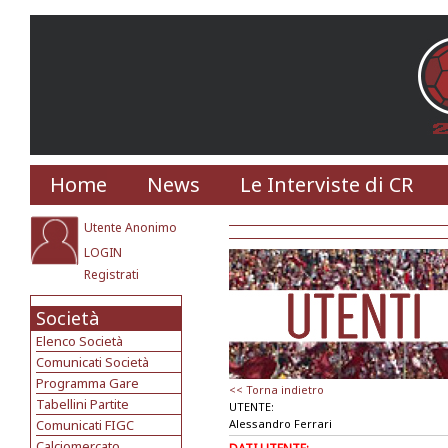
Home
News
Le Interviste di CR
Utente Anonimo
LOGIN
Registrati
Società
Elenco Società
Comunicati Società
Programma Gare
<< Torna indietro
Tabellini Partite
UTENTE:
Comunicati FIGC
Alessandro Ferrari
Calciomercato