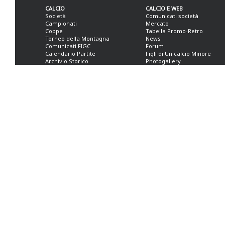
CALCIO
CALCIO E WEB
Società
Comunicati società
Campionati
Mercato
Coppe
Tabella Promo-Retro
Torneo della Montagna
News
Comunicati FIGC
Forum
Calendario Partite
Figli di Un calcio Minore
Archivio Storico
Photogallery