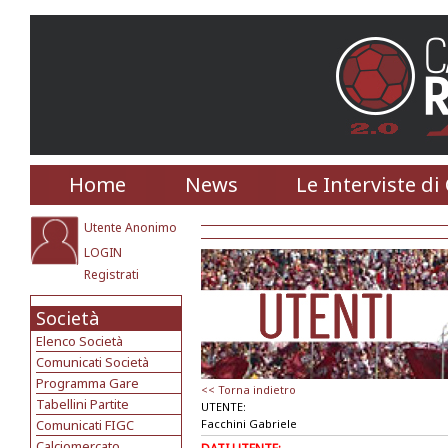
Home
News
Le Interviste di
Utente Anonimo
LOGIN
Registrati
Società
Elenco Società
Comunicati Società
Programma Gare
<< Torna indietro
Tabellini Partite
UTENTE:
Comunicati FIGC
Facchini Gabriele
Calciomercato