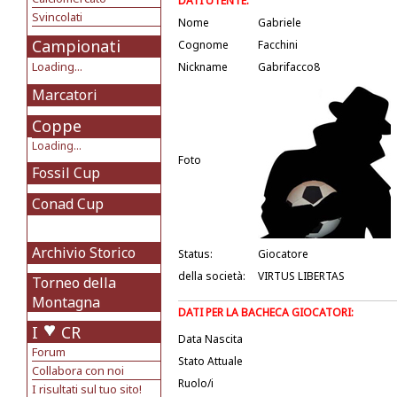
DATI UTENTE:
Svincolati
Nome
Gabriele
Campionati
Cognome
Facchini
Loading...
Nickname
Gabrifacco8
Marcatori
Coppe
Loading...
Foto
Fossil Cup
Conad Cup
Archivio Storico
Status:
Giocatore
della società:
VIRTUS LIBERTAS
Torneo della
Montagna
DATI PER LA BACHECA GIOCATORI:
I
CR
Data Nascita
Forum
Stato Attuale
Collabora con noi
Ruolo/i
I risultati sul tuo sito!