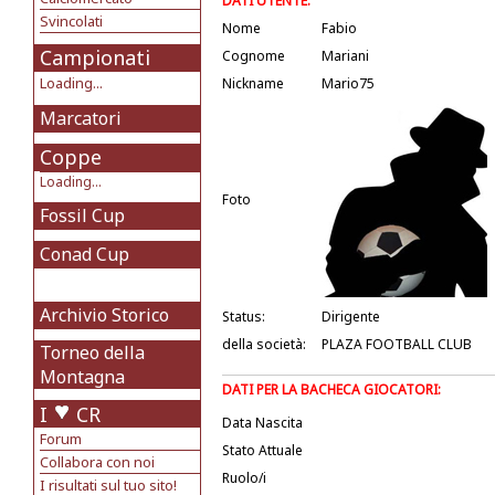
DATI UTENTE:
Svincolati
Nome
Fabio
Campionati
Cognome
Mariani
Loading...
Nickname
Mario75
Marcatori
Coppe
Loading...
Foto
Fossil Cup
Conad Cup
Archivio Storico
Status:
Dirigente
della società:
PLAZA FOOTBALL CLUB
Torneo della
Montagna
DATI PER LA BACHECA GIOCATORI:
I
CR
Data Nascita
Forum
Stato Attuale
Collabora con noi
Ruolo/i
I risultati sul tuo sito!