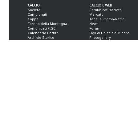
CALCIO
CALCIO E WEB
Società
Comunicati società
Campionati
Mercato
Coppe
Tabella Promo-Retro
Torneo della Montagna
News
Comunicati FIGC
Forum
Calendario Partite
Figli di Un calcio Minore
Archivio Storico
Photogallery