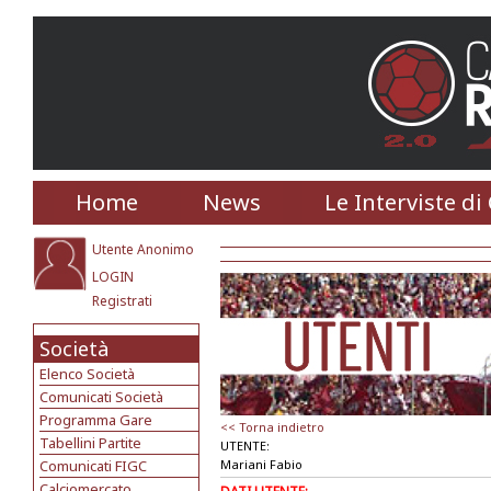
Home
News
Le Interviste di
Utente Anonimo
LOGIN
Registrati
Società
Elenco Società
Comunicati Società
Programma Gare
<< Torna indietro
Tabellini Partite
UTENTE:
Comunicati FIGC
Mariani Fabio
Calciomercato