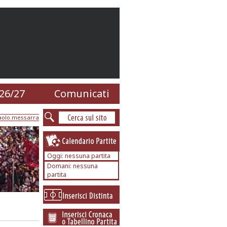
26/27
Comunicati
aolo.messarra
Oggi: nessuna partita
Domani: nessuna
partita