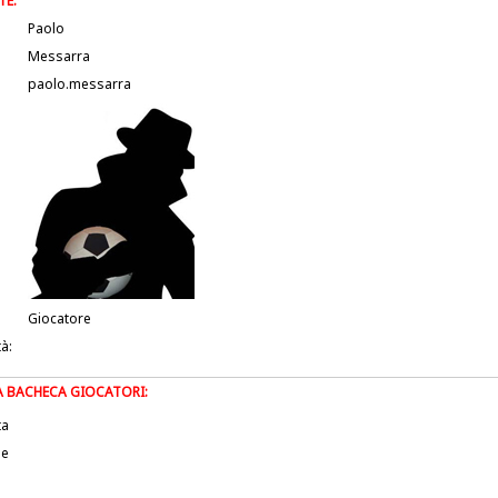
TE:
Paolo
Messarra
paolo.messarra
Giocatore
tà:
LA BACHECA GIOCATORI:
ta
le