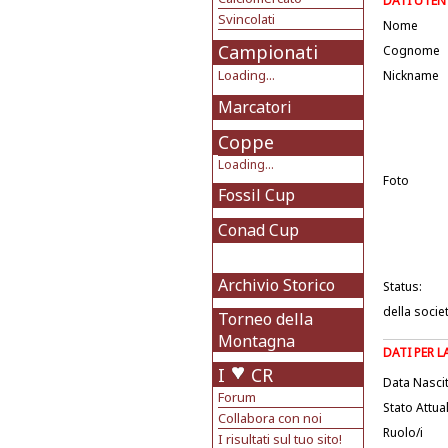
DATI UTEN
Svincolati
Nome
Campionati
Cognome
Loading...
Nickname
Marcatori
Coppe
Loading...
Foto
Fossil Cup
Conad Cup
Archivio Storico
Status:
della socie
Torneo della
Montagna
DATI PER 
I
CR
Data Nasci
Forum
Stato Attua
Collabora con noi
Ruolo/i
I risultati sul tuo sito!