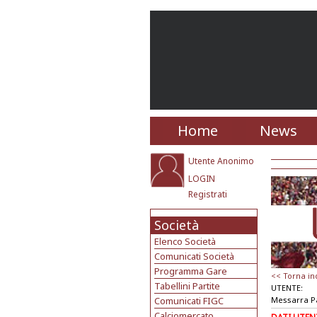
Home
News
Utente Anonimo
LOGIN
Registrati
Società
Elenco Società
Comunicati Società
Programma Gare
<< Torna in
Tabellini Partite
UTENTE:
Comunicati FIGC
Messarra P
Calciomercato