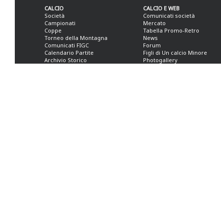
CALCIO
CALCIO E WEB
Società
Comunicati società
Campionati
Mercato
Coppe
Tabella Promo-Retro
Torneo della Montagna
News
Comunicati FIGC
Forum
Calendario Partite
Figli di Un calcio Minore
Archivio Storico
Photogallery