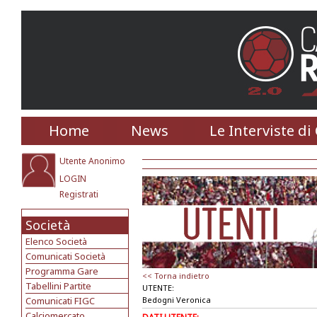
Home
News
Le Interviste di
Utente Anonimo
LOGIN
Registrati
Società
Elenco Società
Comunicati Società
Programma Gare
<< Torna indietro
Tabellini Partite
UTENTE:
Comunicati FIGC
Bedogni Veronica
Calciomercato