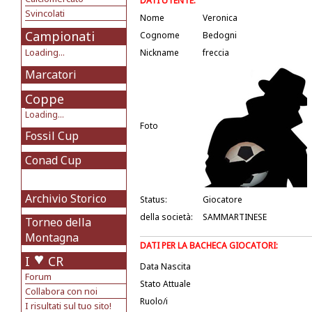
DATI UTENTE:
Svincolati
Nome
Veronica
Campionati
Cognome
Bedogni
Loading...
Nickname
freccia
Marcatori
Coppe
Loading...
Foto
Fossil Cup
Conad Cup
Archivio Storico
Status:
Giocatore
della società:
SAMMARTINESE
Torneo della
Montagna
DATI PER LA BACHECA GIOCATORI:
I
CR
Data Nascita
Forum
Stato Attuale
Collabora con noi
Ruolo/i
I risultati sul tuo sito!