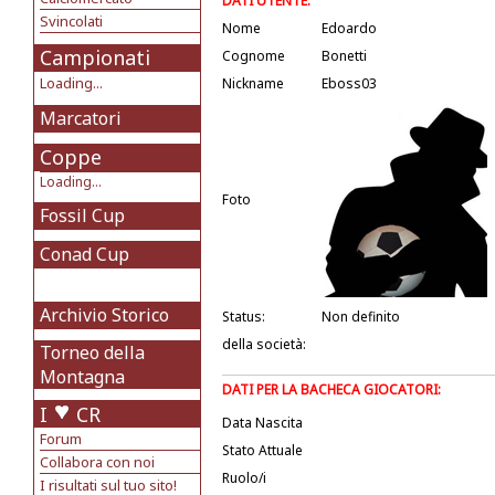
DATI UTENTE:
Svincolati
Nome
Edoardo
Campionati
Cognome
Bonetti
Loading...
Nickname
Eboss03
Marcatori
Coppe
Loading...
Foto
Fossil Cup
Conad Cup
Archivio Storico
Status:
Non definito
della società:
Torneo della
Montagna
DATI PER LA BACHECA GIOCATORI:
I
CR
Data Nascita
Forum
Stato Attuale
Collabora con noi
Ruolo/i
I risultati sul tuo sito!