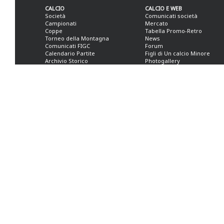
CALCIO
CALCIO E WEB
Società
Comunicati società
Campionati
Mercato
Coppe
Tabella Promo-Retro
Torneo della Montagna
News
Comunicati FIGC
Forum
Calendario Partite
Figli di Un calcio Minore
Archivio Storico
Photogallery