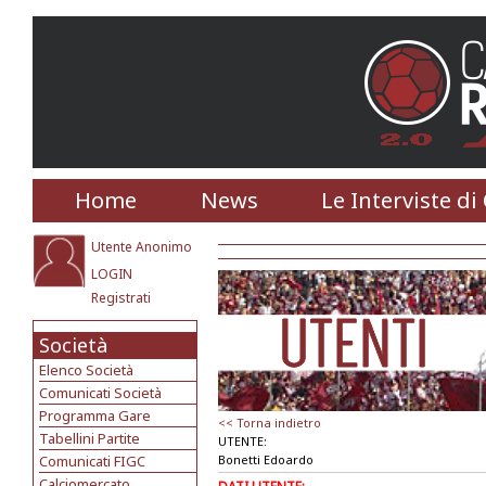
Home
News
Le Interviste di
Utente Anonimo
LOGIN
Registrati
Società
Elenco Società
Comunicati Società
Programma Gare
<< Torna indietro
Tabellini Partite
UTENTE:
Comunicati FIGC
Bonetti Edoardo
Calciomercato