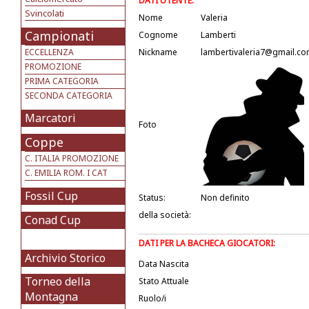
DATI UTENTE:
Svincolati
Nome
Valeria
Campionati
Cognome
Lamberti
ECCELLENZA
Nickname
lambertivaleria7@gmail.c
PROMOZIONE
PRIMA CATEGORIA
SECONDA CATEGORIA
Marcatori
Foto
Coppe
C. ITALIA PROMOZIONE
C. EMILIA ROM. I CAT
Fossil Cup
Status:
Non definito
della società:
Conad Cup
DATI PER LA BACHECA GIOCATORI:
Archivio Storico
Data Nascita
Torneo della
Stato Attuale
Montagna
Ruolo/i