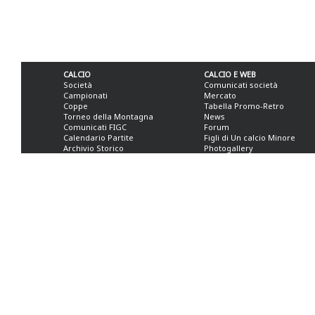
CALCIO
CALCIO E WEB
Società
Comunicati società
Campionati
Mercato
Coppe
Tabella Promo-Retro
Torneo della Montagna
News
Comunicati FIGC
Forum
Calendario Partite
Figli di Un calcio Minore
Archivio Storico
Photogallery