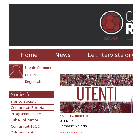
Home
News
Le Interviste di
Utente Anonimo
LOGIN
Registrati
Società
Elenco Società
Comunicati Società
Programma Gare
<< Torna indietro
Tabellini Partite
UTENTE:
Comunicati FIGC
Lamberti Valeria
Calciomercato