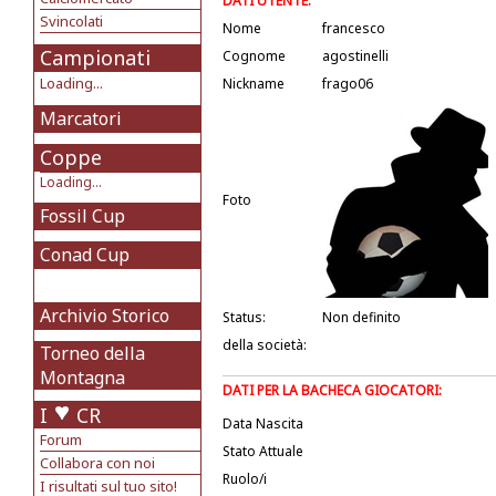
DATI UTENTE:
Svincolati
Nome
francesco
Campionati
Cognome
agostinelli
Loading...
Nickname
frago06
Marcatori
Coppe
Loading...
Foto
Fossil Cup
Conad Cup
Archivio Storico
Status:
Non definito
della società:
Torneo della
Montagna
DATI PER LA BACHECA GIOCATORI:
I
CR
Data Nascita
Forum
Stato Attuale
Collabora con noi
Ruolo/i
I risultati sul tuo sito!