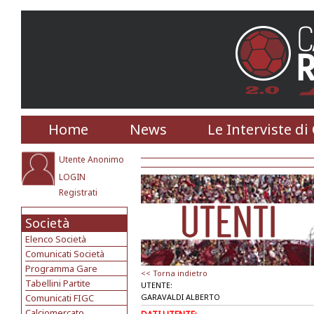
Home
News
Le Interviste di
Utente Anonimo
LOGIN
Registrati
Società
Elenco Società
Comunicati Società
Programma Gare
<< Torna indietro
Tabellini Partite
UTENTE:
Comunicati FIGC
GARAVALDI ALBERTO
Calciomercato