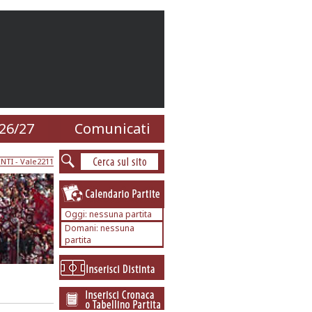
26/27
Comunicati
NTI
- Vale2211
Oggi: nessuna partita
Domani: nessuna
partita