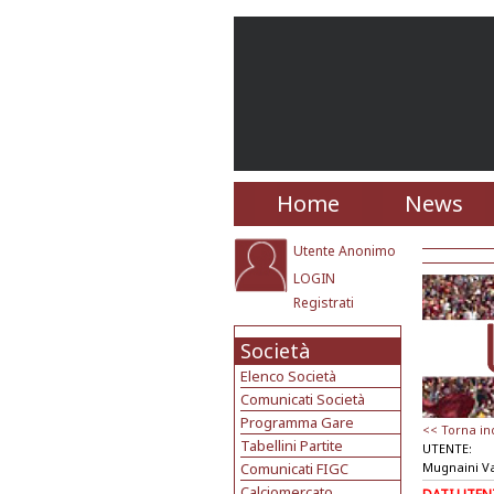
Home
News
Utente Anonimo
LOGIN
Registrati
Società
Elenco Società
Comunicati Società
Programma Gare
<< Torna in
Tabellini Partite
UTENTE:
Comunicati FIGC
Mugnaini Va
Calciomercato