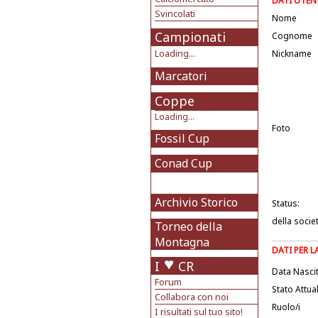
DATI UTEN
Svincolati
Nome
Campionati
Cognome
Loading...
Nickname
Marcatori
Coppe
Loading...
Foto
Fossil Cup
Conad Cup
Archivio Storico
Status:
della socie
Torneo della
Montagna
DATI PER 
I
CR
Data Nasci
Forum
Stato Attua
Collabora con noi
Ruolo/i
I risultati sul tuo sito!