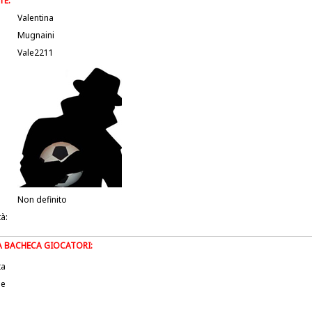
TE:
Valentina
Mugnaini
Vale2211
Non definito
tà:
LA BACHECA GIOCATORI:
ta
le