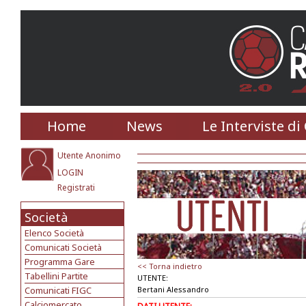
Home
News
Le Interviste di
Utente Anonimo
LOGIN
Registrati
Società
Elenco Società
Comunicati Società
Programma Gare
<< Torna indietro
Tabellini Partite
UTENTE:
Comunicati FIGC
Bertani Alessandro
Calciomercato