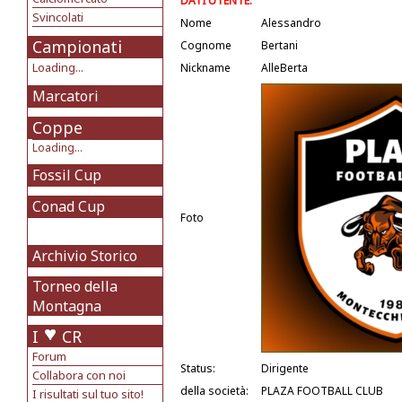
DATI UTENTE:
Svincolati
Nome
Alessandro
Campionati
Cognome
Bertani
Loading...
Nickname
AlleBerta
Marcatori
Coppe
Loading...
Fossil Cup
Conad Cup
Foto
Archivio Storico
Torneo della
Montagna
I
CR
Forum
Status:
Dirigente
Collabora con noi
della società:
PLAZA FOOTBALL CLUB
I risultati sul tuo sito!