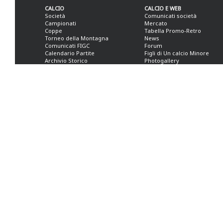
CALCIO
CALCIO E WEB
Società
Comunicati società
Campionati
Mercato
Coppe
Tabella Promo-Retro
Torneo della Montagna
News
Comunicati FIGC
Forum
Calendario Partite
Figli di Un calcio Minore
Archivio Storico
Photogallery