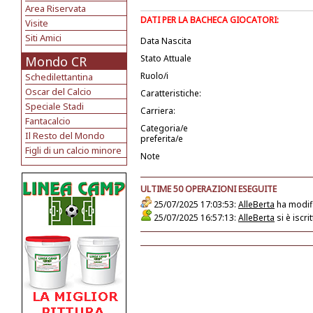
Area Riservata
DATI PER LA BACHECA GIOCATORI:
Visite
Siti Amici
Data Nascita
Stato Attuale
Mondo CR
Ruolo/i
Schedilettantina
Oscar del Calcio
Caratteristiche:
Speciale Stadi
Carriera:
Fantacalcio
Categoria/e
Il Resto del Mondo
preferita/e
Figli di un calcio minore
Note
ULTIME 50 OPERAZIONI ESEGUITE
25/07/2025 17:03:53:
AlleBerta
ha modifi
25/07/2025 16:57:13:
AlleBerta
si è iscr