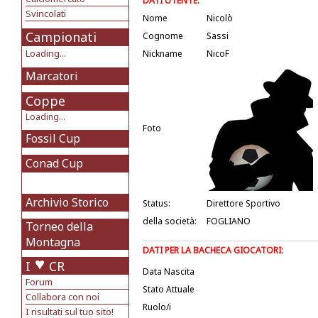
DATI UTENTE:
Svincolati
Nome
Nicolò
Campionati
Cognome
Sassi
Loading...
Nickname
NicoF
Marcatori
Coppe
Loading...
Foto
Fossil Cup
Conad Cup
Archivio Storico
Status:
Direttore Sportivo
della società:
FOGLIANO
Torneo della
Montagna
DATI PER LA BACHECA GIOCATORI:
I
CR
Data Nascita
Forum
Stato Attuale
Collabora con noi
Ruolo/i
I risultati sul tuo sito!