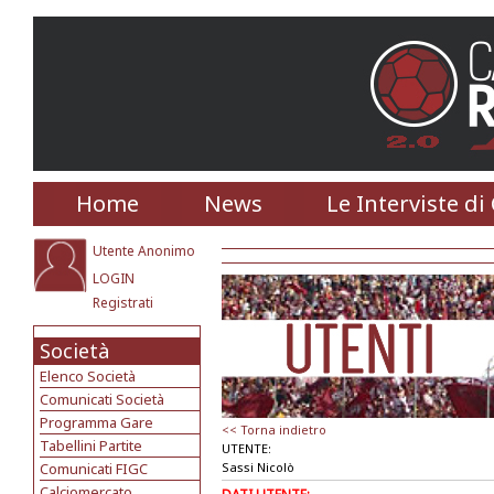
Home
News
Le Interviste di
Utente Anonimo
LOGIN
Registrati
Società
Elenco Società
Comunicati Società
Programma Gare
<< Torna indietro
Tabellini Partite
UTENTE:
Comunicati FIGC
Sassi Nicolò
Calciomercato