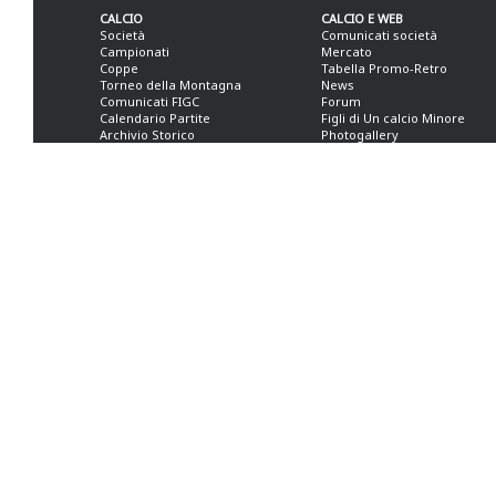
CALCIO
CALCIO E WEB
Società
Comunicati società
Campionati
Mercato
Coppe
Tabella Promo-Retro
Torneo della Montagna
News
Comunicati FIGC
Forum
Calendario Partite
Figli di Un calcio Minore
Archivio Storico
Photogallery