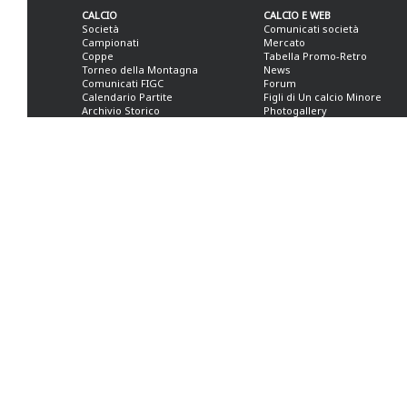
CALCIO
CALCIO E WEB
Società
Comunicati società
Campionati
Mercato
Coppe
Tabella Promo-Retro
Torneo della Montagna
News
Comunicati FIGC
Forum
Calendario Partite
Figli di Un calcio Minore
Archivio Storico
Photogallery