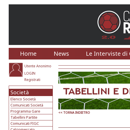
Home
News
Le Interviste di
Utente Anonimo
LOGIN
Registrati
Società
Elenco Società
Comunicati Società
Programma Gare
<< TORNA INDIETRO
Tabellini Partite
Comunicati FIGC
Calciomercato