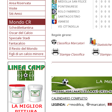
MEDOLLA SAN FELICE
0
0
0
0
Area Riservata
PONTENURESE
0
0
0
0
Visite
ROLO FABBRICO
0
0
0
0
Siti Amici
SANT'AGOSTINO
0
0
0
0
Mondo CR
VIANESE
0
0
0
0
VIS CITTADELLA
0
0
0
0
Schedilettantina
Oscar del Calcio
Regole girone:
Speciale Stadi
Fantacalcio
Classifica Marcatori
Statistiche
Il Resto del Mondo
Figli di un calcio minore
Stampa Classifica
Stampa 
CALENDARIO COMPLETO
LEGENDA:
=modifica,
=marcatori,