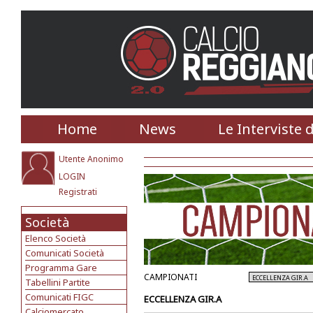
Home
News
Le Interviste 
Utente Anonimo
LOGIN
Registrati
Società
Elenco Società
Comunicati Società
Programma Gare
CAMPIONATI
Tabellini Partite
Comunicati FIGC
ECCELLENZA GIR.A
Calciomercato