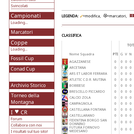
Svincolati
Campionati
LEGENDA:
=modifica,
=marcatori,
Loading...
Marcatori
CLASSIFICA
Coppe
TOT
Loading...
Nome Squadra
PTI
G
V
N
Fossil Cup
AGAZZANESE
0
0
0
0
ARCETANA
0
0
0
0
Conad Cup
ARS ET LABOR FERRARA
0
0
0
0
ATLETIC C.D.R. MUTINA
0
0
0
0
Archivio Storico
BOBBIESE
0
0
0
0
BRESCELLO PICCARDO
0
0
0
0
Torneo della
CALCIO ZOLA
0
0
0
0
Montagna
CAMPAGNOLA
0
0
0
0
CASTELLANA FONTANA
0
0
0
0
I
CR
CASTELLARANO
0
0
0
0
Forum
FIDENTINA BORGO SAN
0
0
0
0
DONNINO
Collabora con noi
FUTURA FORNOVO
0
0
0
0
I risultati sul tuo sito!
MEDESANO