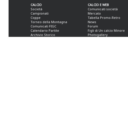
CALCIO
CALCIO E WEB
Società
Comunicati società
Campionati
Mercato
Coppe
Tabella Promo-Retro
Torneo della Montagna
News
Comunicati FIGC
Forum
Calendario Partite
Figli di Un calcio Minore
Archivio Storico
Photogallery