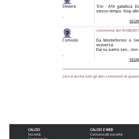
Sfintere
Troi - ATA galattica. D
stesso tempo. Stop alle 
.
SEGN
commento del 01/08/2017 
Comodo
Da Montefiorino o Ser
viceversa.
Dai su siamo seri... non
.
SEGN
carica anche tutti gli altri commenti di quest
CALCIO
CALCIO E WEB
Società
Comunicati società
Campionati
Mercato