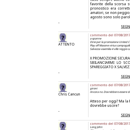
favorite della scorsa s
pronostico era corrett
amatori, se non peggio,
agosto sono solo parole 
.
SEGN
commento del 07/08/2017 a
a spanne
Direi per la promozione United 
ATTENTO
Play off Masone virtus campogall
Salvezza viaemilia 4 ville reggio 
X PROMOZIONE SICURAM
SBILANCIARMI LO SC
SPAREGGIATO X SALVE
.
SEGN
commento del 07/08/2017 a
gironi
Ancora no. Dovrebbero essere dei 
Chris Cancun
Atteso per oggi? Ma la
dovrebbe uscire?
.
SEGN
commento del 07/08/2017 a
Long John