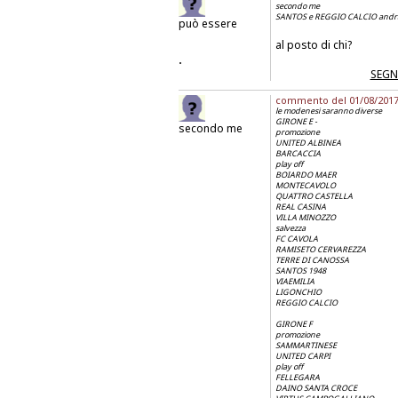
secondo me
SANTOS e REGGIO CALCIO andra
può essere
al posto di chi?
.
SEGN
commento del 01/08/2017 a
le modenesi saranno diverse
GIRONE E -
secondo me
promozione
UNITED ALBINEA
BARCACCIA
play off
BOIARDO MAER
MONTECAVOLO
QUATTRO CASTELLA
REAL CASINA
VILLA MINOZZO
salvezza
FC CAVOLA
RAMISETO CERVAREZZA
TERRE DI CANOSSA
SANTOS 1948
VIAEMILIA
LIGONCHIO
REGGIO CALCIO
GIRONE F
promozione
SAMMARTINESE
UNITED CARPI
play off
FELLEGARA
DAINO SANTA CROCE