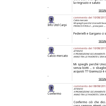
la ringrazio e saluto
.
SEGN
commento del 10/08/2017 a
Calcio mercato
Mi spieghi perché Unicredit favori
Info Utd Carpi
FRANCO E ROLLI ... preso jocic ...
Pederielli e Gargano ci
.
SEGN
commento del 10/08/2017 a
ATTENTO
X PROMOZIONE SICURAMENTE U
Calcio mercato
ANNO TRA LE FAVORITE C ERA 
Mi spieghi perché Unic
senza botti ... o sbaglio
acquisti ??? Giannuzzi è
.
SEGN
commento del 08/08/2017 a
ATTENTO
X PROMOZIONE SICURAMENTE U
Confermo
ANNO TRA LE FAVORITE C ERA 
Confermo ciò che dici
caso sempre attenti con