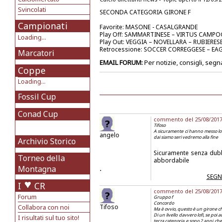
Svincolati
SECONDA CATEGORIA GIRONE F
Campionati
Favorite: MASONE - CASALGRANDE
Play Off: SAMMARTINESE – VIRTUS CAMP
Loading...
Play Out: VEGGIA – NOVELLARA – RUBIERES
Retrocessione: SOCCER CORREGGESE – E
Marcatori
EMAIL FORUM:
Per notizie, consigli, segn
Coppe
Loading...
Fossil Cup
Conad Cup
commento del 25/08/2017 a
Tifoso
A sicuramente ci hanno messo lo 
angelo
dai siamo seri vedremo alla fine
Archivio Storico
Sicuramente senza dubb
Torneo della
abbordabile
Montagna
.
SEGN
I
CR
commento del 25/08/2017 a
Forum
Gruppo f
Concordo
Collabora con noi
Tifoso
Ma è ovvio, questo è un girone c
Di un livello davvero lofi, se poi 
I risultati sul tuo sito!
terza categoria e sono 2 anni che 