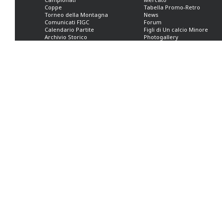
Coppe
Tabella Promo-Retro
Torneo della Montagna
News
Comunicati FIGC
Forum
Calendario Partite
Figli di Un calcio Minore
Archivio Storico
Photogallery