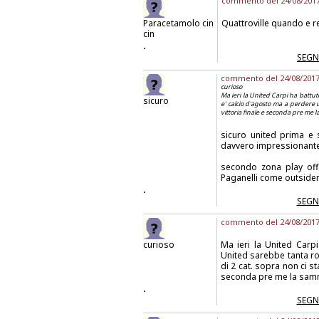
commento del 24/08/2017 
Paracetamolo cin
Quattroville quando e 
cin
.
SEGN
commento del 24/08/2017 a
curioso
Ma ieri la United Carpi ha battuto
sicuro
e' calcio d'agosto ma a perdere 
vittoria finale e seconda pre me 
sicuro united prima e
davvero impressionante
secondo zona play off
Paganelli come outside
.
SEGN
commento del 24/08/2017 
curioso
Ma ieri la United Carp
United sarebbe tanta ro
di 2 cat. sopra non ci st
seconda pre me la sam
.
SEGN