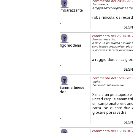
commento del 24/08/2017 a
figc modena
a reggio domenica giocano a mod
imbarazzante
roba ridicola, da record 
.
SEGN
commento del 23/08/2017 a
Sammartinese doc.
X me e un po stupido e inutile 
figc modena
sono le due compagini con piu qua
si vincesse sulla carta ,be quest
a reggio domenica gioc
.
SEGN
commento del 16/08/2017 a
ospite
Commento imbarazzante
Sammartinese
doc.
X me e un po stupido e 
united carpi e sammarti
un campionato entrano a
carta ,be queste due 
giocare poi si vedrà
.
SEGN
commento del 16/08/2017 a