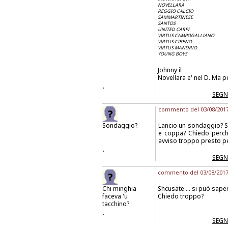
NOVELLARA
REGGIO CALCIO
SAMMARTINESE
SANTOS
UNITED CARPI
VIRTUS CAMPOGALLIANO
VIRTUS CIBENO
VIRTUS MANDRIO
YOUNG BOYS
Johnny il
Novellara e' nel D. Ma pe
.
SEGN
commento del 03/08/2017 
Sondaggio?
Lancio un sondaggio? S
e coppa? Chiedo perché
avviso troppo presto pe
.
SEGN
commento del 03/08/2017 
Chi minghia
Shcusate.... si può sape
faceva 'u
Chiedo troppo?
tacchino?
.
SEGN