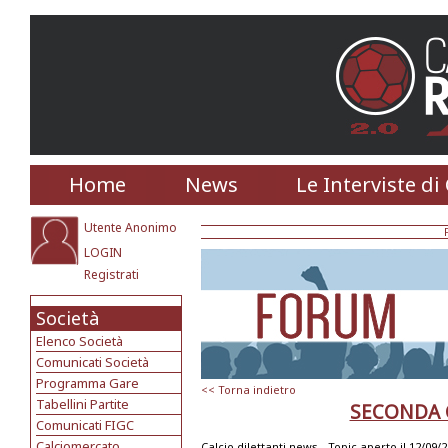
Home
News
Le Interviste di
Utente Anonimo
LOGIN
Registrati
Società
Elenco Società
Comunicati Società
Programma Gare
<< Torna indietro
Tabellini Partite
SECONDA 
Comunicati FIGC
Calciomercato
Calcio dilettanti news -
Topic aperto il 12/09/