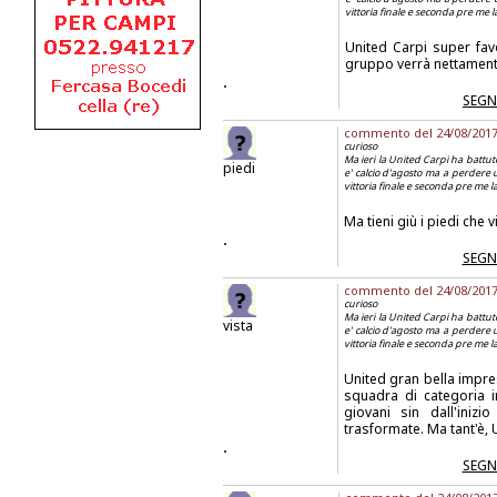
vittoria finale e seconda pre me 
United Carpi super favo
gruppo verrà nettament
.
SEGN
commento del 24/08/2017 a
curioso
Ma ieri la United Carpi ha battuto
piedi
e' calcio d'agosto ma a perdere 
vittoria finale e seconda pre me 
Ma tieni giù i piedi che
.
SEGN
commento del 24/08/2017 a
curioso
Ma ieri la United Carpi ha battuto
vista
e' calcio d'agosto ma a perdere 
vittoria finale e seconda pre me 
United gran bella impres
squadra di categoria i
giovani sin dall'ini
trasformate. Ma tant'è, 
.
SEGN