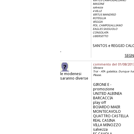
VIRTUS CAMPOGALLIANO
MASONE
salvezza
4 VILLE
VIRTUS MANDRIO
ROTEGLIA
VEGGIA
POL. CAMPOGALLIANO
EAGLES SASSUOLO
CONSOLATA
UBERSETTO
SANTOS e REGGIO CALCI
.
SEGN
commento del 01/08/2017 a
Sfintere
Troi - ATA galattica. Dunque hai
le modenesi
Please.
saranno diverse
GIRONE E -
promozione
UNITED ALBINEA
BARCACCIA
play off
BOIARDO MAER
MONTECAVOLO
QUATTRO CASTELLA
REAL CASINA
VILLA MINOZZO
salvezza
FC CAVOLA