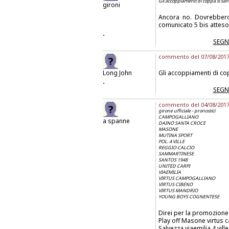
Gli accoppiamenti di coppa si sa
gironi
Ancora no. Dovrebbero
comunicato 5 bis atteso
.
SEGN
commento del 07/08/2017 
Long John
Gli accoppiamenti di co
.
SEGN
commento del 04/08/2017 a
girone ufficiale - pronostici
CAMPOGALLIANO
a spanne
DAINO SANTA CROCE
MASONE
MUTINA SPORT
POL. 4 VILLE
REGGIO CALCIO
SAMMARTINESE
SANTOS 1948
UNITED CARPI
VIAEMILIA
VIRTUS CAMPOGALLIANO
VIRTUS CIBENO
VIRTUS MANDRIO
YOUNG BOYS COGNENTESE
Direi per la promozione
Play off Masone virtus
Salvezza viaemilia 4 vil