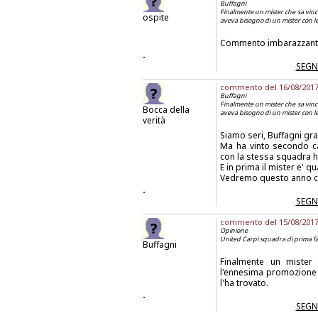
Buffagni
Finalmente un mister che sa vinc
ospite
aveva bisogno di un mister con le p
Commento imbarazzan
.
SEGN
commento del 16/08/2017 a
Buffagni
Finalmente un mister che sa vinc
Bocca della
aveva bisogno di un mister con le p
verità
Siamo seri, Buffagni gr
Ma ha vinto secondo ca
con la stessa squadra ha 
E in prima il mister e' 
Vedremo questo anno ch
.
SEGN
commento del 15/08/2017 a
Opinione
United Carpi squadra di prima fasci
Buffagni
Finalmente un mister
l'ennesima promozione i
l'ha trovato.
.
SEGN