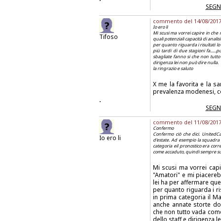
SEGN
commento del 14/08/2017 a
Io ero li
Mi scusi ma vorrei capire in che 
Tifoso
quali potenziali capacità di anali
per quanto riguarda i risultati lo
più tardi di due stagioni fa....
sbagliate fanno si che non tutto 
dirigenza lei non può dire nulla.
la ringrazio e saluto
X me la favorita e la 
prevalenza modenesi, 
.
SEGN
commento del 11/08/2017 a
Confermo
Confermo ciò che dici. UnitedCa
Io ero li
d'estate. Ad esempio la squadra ch
categoria eil pronostico era corr
come accaduto, quindi sempre sul p
Mi scusi ma vorrei capi
"Amatori" e mi piacereb
lei ha per affermare ques
per quanto riguarda i ri
in prima categoria il Ma
anche annate storte dov
che non tutto vada come
dello staff e dirigenza l