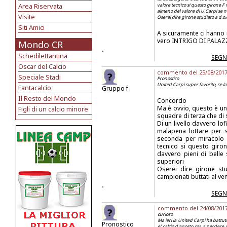
Area Riservata
valore tecnico si questo girone F
almeno del valore di U.Carpi se 
Visite
Oserei dire girone studiato a d.o.c
Siti Amici
A sicuramente ci hanno m
vero INTRIGO DI PALAZZ
Mondo CR
.
Schedilettantina
SEGN
Oscar del Calcio
commento del 25/08/2017 a
Speciale Stadi
Pronostico
United Carpi super favorito, se l
Fantacalcio
Gruppo f
Il Resto del Mondo
Concordo
Ma è ovvio, questo è u
Figli di un calcio minore
squadre di terza che di
Di un livello davvero lof
malapena lottare per s
seconda per miracolo di
tecnico si questo giro
davvero pieni di belle
superiori
Oserei dire girone stu
campionati buttati al ve
.
SEGN
commento del 24/08/2017 a
curioso
Ma ieri la United Carpi ha battut
Pronostico
e' calcio d'agosto ma a perdere 