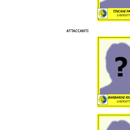
TINCANI P
(UBERSETT
ATTACCANTI
BARBARINI R
(UBERSETT