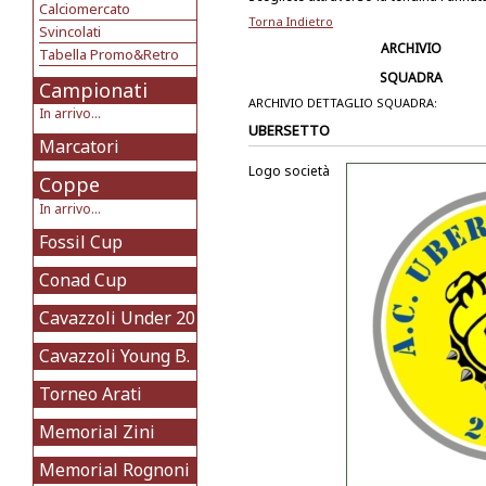
Calciomercato
Torna Indietro
Svincolati
ARCHIVIO
Tabella Promo&Retro
SQUADRA
Campionati
ARCHIVIO DETTAGLIO SQUADRA:
In arrivo...
UBERSETTO
Marcatori
Logo società
Coppe
In arrivo...
Fossil Cup
Conad Cup
Cavazzoli Under 20
Cavazzoli Young B.
Torneo Arati
Memorial Zini
Memorial Rognoni