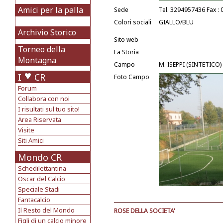
Amici per la palla
Sede
Tel. 3294957436 Fax :
Colori sociali
GIALLO/BLU
Archivio Storico
Sito web
Torneo della
La Storia
Montagna
Campo
M. ISEPPI (SINTETICO) 
I
CR
Foto Campo
Forum
Collabora con noi
I risultati sul tuo sito!
Area Riservata
Visite
Siti Amici
Mondo CR
Schedilettantina
Oscar del Calcio
Speciale Stadi
Fantacalcio
Il Resto del Mondo
ROSE DELLA SOCIETA'
Figli di un calcio minore