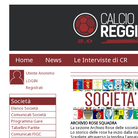
Home
News
Le Interviste di CR
Utente Anonimo
LOGIN
Registrati
Società
Elenco Società
Comunicati Società
Programma Gare
ARCHIVIO ROSE SQUADRA
Tabellini Partite
La sezione Archivio Rose delle societ
Lo storico delle rose ha inizio dalla s
Comunicati FIGC
Scegliete attraverso la tendina l'annat