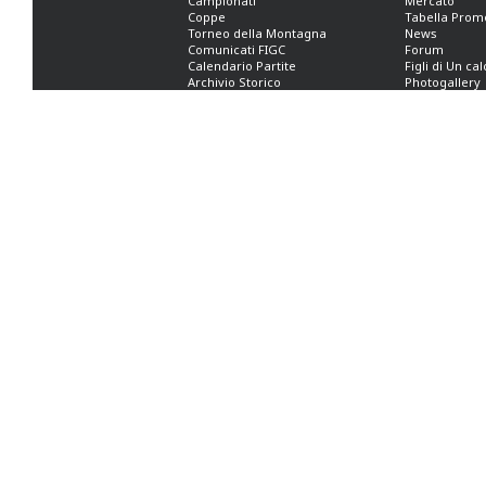
Campionati
Mercato
Coppe
Tabella Prom
Torneo della Montagna
News
Comunicati FIGC
Forum
Calendario Partite
Figli di Un ca
Archivio Storico
Photogallery