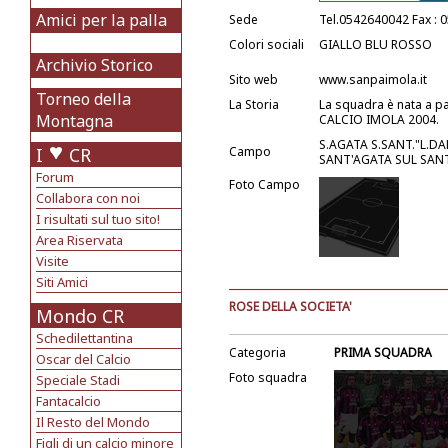
Amici per la palla
Sede
Tel.0542640042 Fax : 
Colori sociali
GIALLO BLU ROSSO
Archivio Storico
Sito web
www.sanpaimola.it
Torneo della
La Storia
La squadra è nata a pa
Montagna
CALCIO IMOLA 2004.
S.AGATA S.SANT."L.DAL
I
CR
Campo
SANT'AGATA SUL SA
Forum
Foto Campo
Collabora con noi
I risultati sul tuo sito!
Area Riservata
Visite
Siti Amici
ROSE DELLA SOCIETA'
Mondo CR
Schedilettantina
Categoria
PRIMA SQUADRA
Oscar del Calcio
Foto squadra
Speciale Stadi
Fantacalcio
Il Resto del Mondo
Figli di un calcio minore