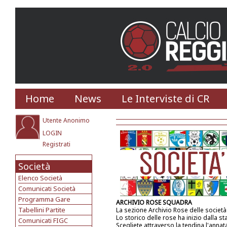
Home
News
Le Interviste di CR
Utente Anonimo
LOGIN
Registrati
Società
Elenco Società
Comunicati Società
Programma Gare
ARCHIVIO ROSE SQUADRA
Tabellini Partite
La sezione Archivio Rose delle societ
Lo storico delle rose ha inizio dalla s
Comunicati FIGC
Scegliete attraverso la tendina l'annat