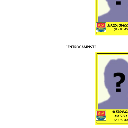
MAZZA GIACO
(SANPAIMO
CENTROCAMPISTI
ALESSAND
MATTEO '
(SANPAIMO