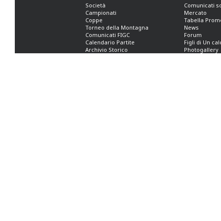
Società
Comunicati s
Campionati
Mercato
Coppe
Tabella Prom
Torneo della Montagna
News
Comunicati FIGC
Forum
Calendario Partite
Figli di Un ca
Archivio Storico
Photogallery