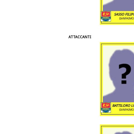
SASSO FILIP
(SANPAIMO
ATTACCANTI
BATTILORO LU
(SANPAIMO