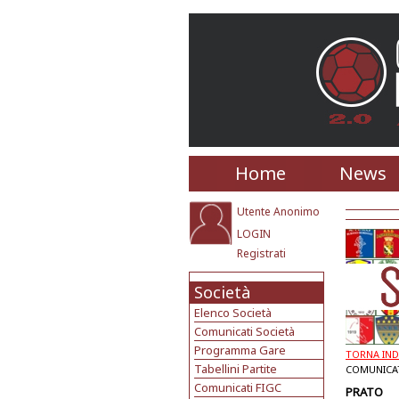
Home
News
Utente Anonimo
LOGIN
Registrati
Società
Elenco Società
Comunicati Società
Programma Gare
TORNA IND
Tabellini Partite
COMUNICATI
Comunicati FIGC
PRATO