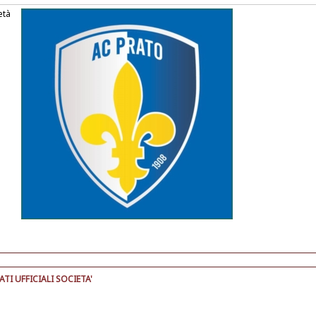
età
I UFFICIALI SOCIETA'