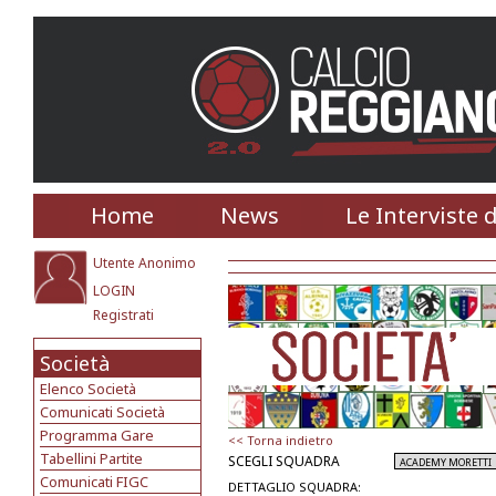
Home
News
Le Interviste 
Utente Anonimo
LOGIN
Registrati
Società
Elenco Società
Comunicati Società
Programma Gare
<< Torna indietro
Tabellini Partite
SCEGLI SQUADRA
Comunicati FIGC
DETTAGLIO SQUADRA: