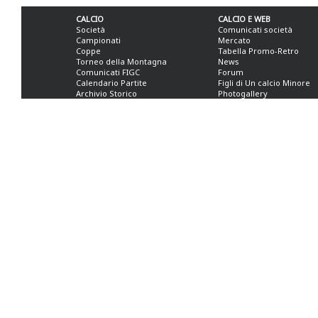
CALCIO
CALCIO E WEB
Società
Comunicati società
Campionati
Mercato
Coppe
Tabella Promo-Retro
Torneo della Montagna
News
Comunicati FIGC
Forum
Calendario Partite
Figli di Un calcio Minore
Archivio Storico
Photogallery