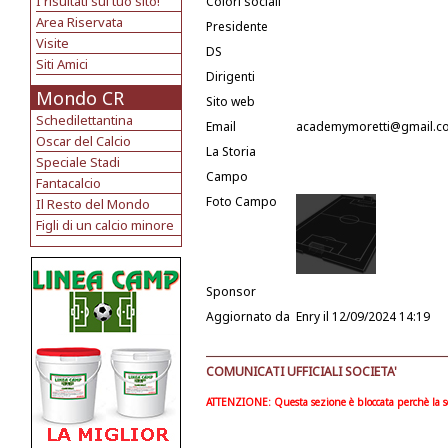
I risultati sul tuo sito!
Colori sociali
Area Riservata
Presidente
Visite
DS
Siti Amici
Dirigenti
Mondo CR
Sito web
Schedilettantina
Email
academymoretti@gmail.c
Oscar del Calcio
La Storia
Speciale Stadi
Campo
Fantacalcio
Foto Campo
Il Resto del Mondo
Figli di un calcio minore
Sponsor
Aggiornato da
Enry
il 12/09/2024 14:19
COMUNICATI UFFICIALI SOCIETA'
ATTENZIONE: Questa sezione è bloccata perchè la soc