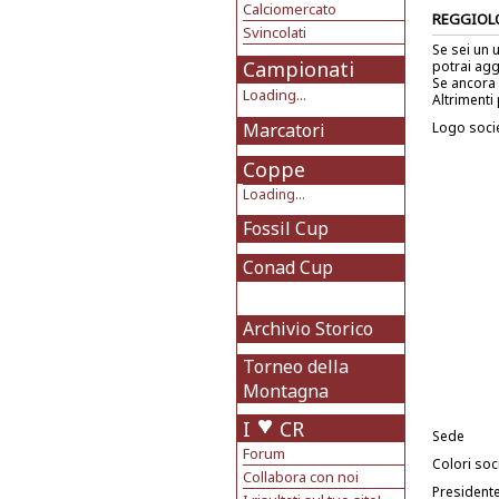
Calciomercato
REGGIOL
Svincolati
Se sei un 
Campionati
potrai agg
Se ancora 
Loading...
Altrimenti 
Marcatori
Logo soci
Coppe
Loading...
Fossil Cup
Conad Cup
Archivio Storico
Torneo della
Montagna
I
CR
Sede
Forum
Colori soci
Collabora con noi
President