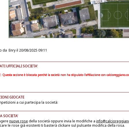
o da
Enry
il 20/08/2025 09:11
I UFFICIALI SOCIETA'
Questa sezione è bloccata perchè la società non ha stipulato l'affiliazione con calcioreggiano.c
IONI GIOCATE
petizioni a cui partecipa la società:
A SOCIETA'
ngere
nuove rose
della società
oppure invia le modifiche a
info@calcioreggia
care le rose già esistenti ti basterà clickare sul pulsante modifica della rosa.