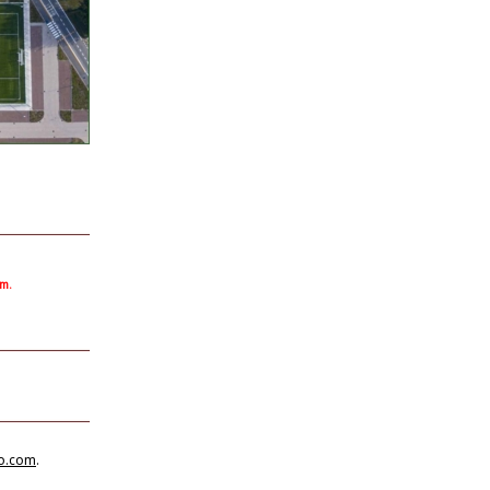
om.
no.com
.