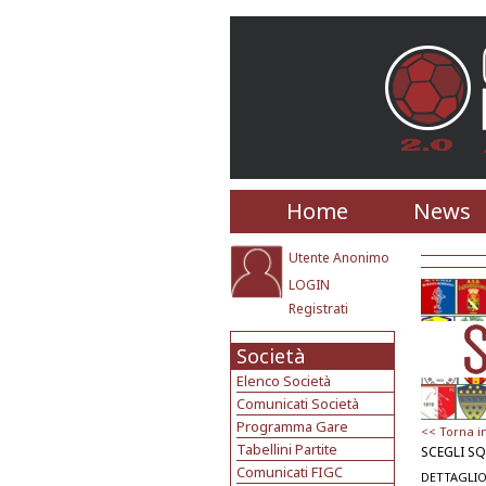
Home
News
Utente Anonimo
LOGIN
Registrati
Società
Elenco Società
Comunicati Società
Programma Gare
<< Torna i
Tabellini Partite
SCEGLI S
Comunicati FIGC
DETTAGLIO