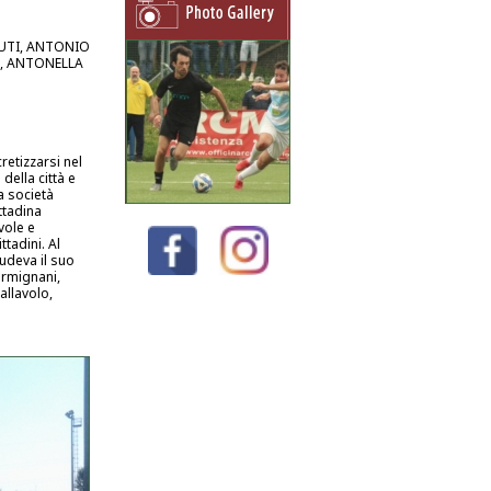
UTI, ANTONIO
S, ANTONELLA
retizzarsi nel
della città e
ca società
ttadina
vole e
ttadini. Al
udeva il suo
armignani,
allavolo,