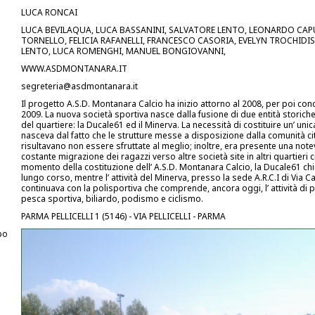
LUCA RONCAI
LUCA BEVILAQUA, LUCA BASSANINI, SALVATORE LENTO, LEONARDO CAP
TORNELLO, FELICIA RAFANELLI, FRANCESCO CASORIA, EVELYN TROCHIDI
LENTO, LUCA ROMENGHI, MANUEL BONGIOVANNI,
WWW.ASDMONTANARA.IT
segreteria@asdmontanara.it
Il progetto A.S.D. Montanara Calcio ha inizio attorno al 2008, per poi conc
2009. La nuova società sportiva nasce dalla fusione di due entità storiche 
del quartiere: la Ducale61 ed il Minerva. La necessità di costituire un’ uni
nasceva dal fatto che le strutture messe a disposizione dalla comunità ci
risultavano non essere sfruttate al meglio; inoltre, era presente una note
costante migrazione dei ragazzi verso altre società site in altri quartieri ci
momento della costituzione dell’ A.S.D. Montanara Calcio, la Ducale61 chi
lungo corso, mentre l’ attività del Minerva, presso la sede A.R.C.I di Via C
continuava con la polisportiva che comprende, ancora oggi, l’ attività di p
pesca sportiva, biliardo, podismo e ciclismo.
PARMA PELLICELLI 1 (5146) - VIA PELLICELLI - PARMA
po