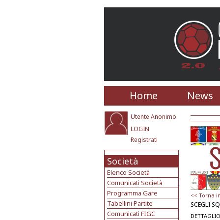
Home
News
Utente Anonimo
LOGIN
Registrati
Società
Elenco Società
Comunicati Società
Programma Gare
<< Torna i
Tabellini Partite
SCEGLI S
Comunicati FIGC
DETTAGLIO