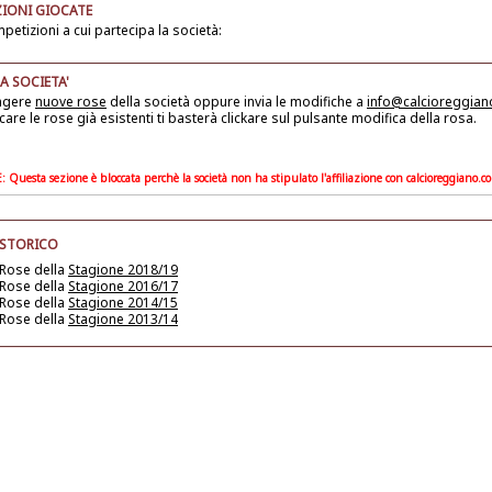
IONI GIOCATE
petizioni a cui partecipa la società:
A SOCIETA'
ngere
nuove rose
della società
oppure invia le modifiche a
info@calcioreggia
care le rose già esistenti ti basterà clickare sul pulsante modifica della rosa.
Questa sezione è bloccata perchè la società non ha stipulato l'affiliazione con calcioreggiano.c
 STORICO
 Rose della
Stagione 2018/19
 Rose della
Stagione 2016/17
 Rose della
Stagione 2014/15
 Rose della
Stagione 2013/14