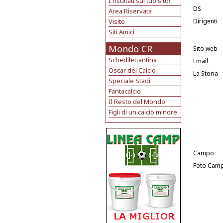
I risultati sul tuo sito!
DS
Area Riservata
Visite
Dirigenti
Siti Amici
Mondo CR
Sito web
Schedilettantina
Email
Oscar del Calcio
La Storia
Speciale Stadi
Fantacalcio
Il Resto del Mondo
Figli di un calcio minore
Campo
Foto Cam