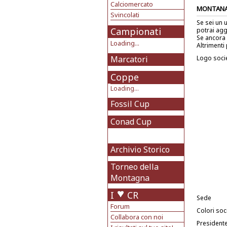
Calciomercato
MONTANA
Svincolati
Se sei un 
Campionati
potrai agg
Se ancora 
Loading...
Altrimenti 
Marcatori
Logo soci
Coppe
Loading...
Fossil Cup
Conad Cup
Archivio Storico
Torneo della
Montagna
I
CR
Sede
Forum
Colori soci
Collabora con noi
President