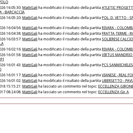
VOLO
026 16:05:30:
MattiGali
ha modificato il risultato della partita
ATLETIC PROGET
 - BARCACCIA
026 16:05:20:
MattiGali
ha modificato il risultato della partita
POL. D. VETTO - 
026 16:04:56:
MattiGali
ha modificato il risultato della partita
RIVARA - COLOM
026 16:04:38:
MattiGali
ha modificato il risultato della partita
FRATTA TERME - R
026 16:03:57:
MattiGali
ha modificato il risultato della partita
SOLIERESE CALCIO 
LA
026 16:02:16:
MattiGali
ha modificato il risultato della partita
RIVARA - COLOM
026 16:01:58:
MattiGali
ha modificato il risultato della partita
VIRTUS MANDRIO 
PI
026 16:01:43:
MattiGali
ha modificato il risultato della partita
PCS SANMICHELESE
O
026 16:01:17:
MattiGali
ha modificato il risultato della partita
VIANESE - REAL F
026 16:01:02:
MattiGali
ha modificato il risultato della partita
UBERSETTO - PAV
018 15:15:21:
MattiGali
ha lasciato un commento nel topic:
ECCELLENZA GIRONE
017 08:24:08:
MattiGali
ha lasciato un commento nel topic:
ECCELLENZA Gir. A