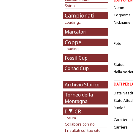
DATI UTEN
Svincolati
Nome
Campionati
Cognome
Loading...
Nickname
Marcatori
Coppe
Foto
Loading...
Fossil Cup
Status:
Conad Cup
della socie
Archivio Storico
DATI PER 
Data Nasci
Torneo della
Montagna
Stato Attua
Ruolo/i
I
CR
Forum
Caratterist
Collabora con noi
Carriera:
I risultati sul tuo sito!