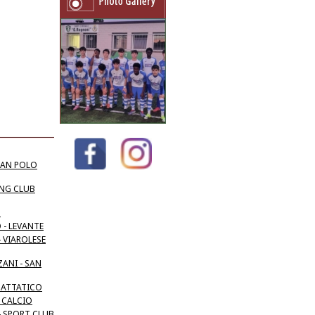
 SAN POLO
ING CLUB
O
 - LEVANTE
 VIAROLESE
ANI - SAN
GATTATICO
 CALCIO
- SPORT CLUB