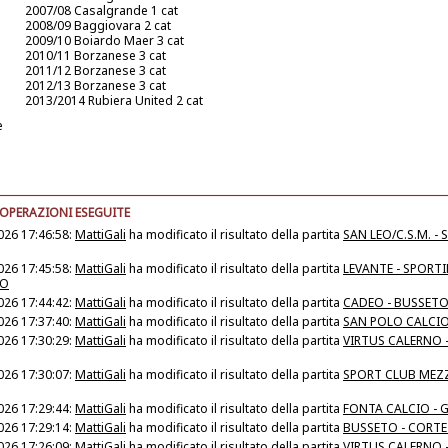
2007/08 Casalgrande 1 cat
2008/09 Baggiovara 2 cat
2009/10 Boiardo Maer 3 cat
2010/11 Borzanese 3 cat
2011/12 Borzanese 3 cat
2012/13 Borzanese 3 cat
2013/2014 Rubiera United 2 cat
e
 OPERAZIONI ESEGUITE
026 17:46:58:
MattiGali
ha modificato il risultato della partita
SAN LEO/C.S.M. -
026 17:45:58:
MattiGali
ha modificato il risultato della partita
LEVANTE - SPORT
IO
026 17:44:42:
MattiGali
ha modificato il risultato della partita
CADEO - BUSSET
026 17:37:40:
MattiGali
ha modificato il risultato della partita
SAN POLO CALCIO
026 17:30:29:
MattiGali
ha modificato il risultato della partita
VIRTUS CALERNO -
026 17:30:07:
MattiGali
ha modificato il risultato della partita
SPORT CLUB MEZZ
026 17:29:44:
MattiGali
ha modificato il risultato della partita
FONTA CALCIO - 
026 17:29:14:
MattiGali
ha modificato il risultato della partita
BUSSETO - CORTE
026 17:26:09:
MattiGali
ha modificato il risultato della partita
VIRTUS CALERNO 