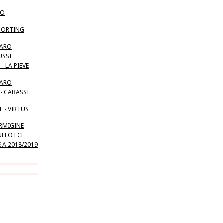
TO
SPORTING
BARO
USSI
- LA PIEVE
BARO
- CABASSI
 - VIRTUS
ORMIGINE
ULLO FCF
 A 2018/2019