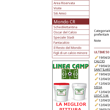
Area Riservata
Visite
Siti Amici
Mondo CR
Schedilettantina
Categoria/
Oscar del Calcio
preferita/e
Speciale Stadi
Note
Fantacalcio
Il Resto del Mondo
ULTIME 50
Figli di un calcio minore
19/04/2
CALCIO
19/04/2
SANT'ILAR
19/04/2
12/04/2
12/04/2
SISSA
12/04/2
LEO/C.S.M.
12/04/2
12/04/2
29/03/2