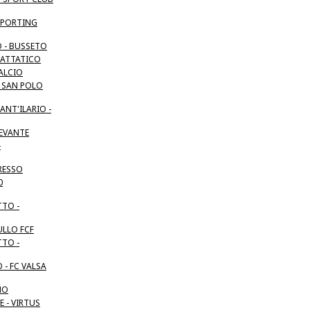
 SPORTING
O - BUSSETO
GATTATICO
ALCIO
- SAN POLO
ANT'ILARIO -
LEVANTE
-
RESSO
0
TO -
ULLO FCF
TO -
 - FC VALSA
NO
 - VIRTUS