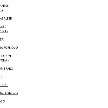
ZANESE
 -
ASALESE -
USSI
INA -
ZA -
RA FORNOVO
NTIGIONE
TINA -
OMBRARO
 -
INA -
RA FORNOVO
ASO