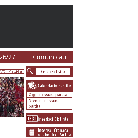
26/27
Comunicati
NTI
- MattiGali
Oggi: nessuna partita
Domani: nessuna
partita