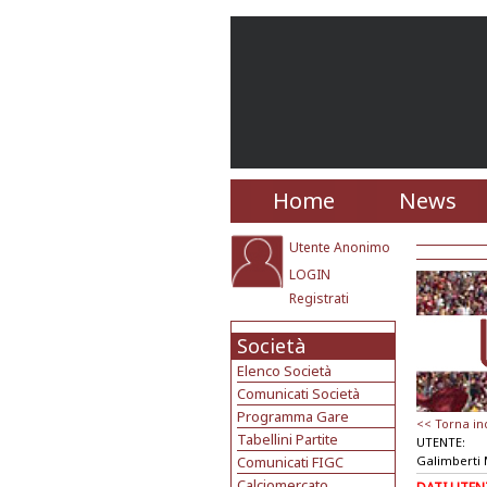
Home
News
Utente Anonimo
LOGIN
Registrati
Società
Elenco Società
Comunicati Società
Programma Gare
<< Torna in
Tabellini Partite
UTENTE:
Comunicati FIGC
Galimberti 
Calciomercato