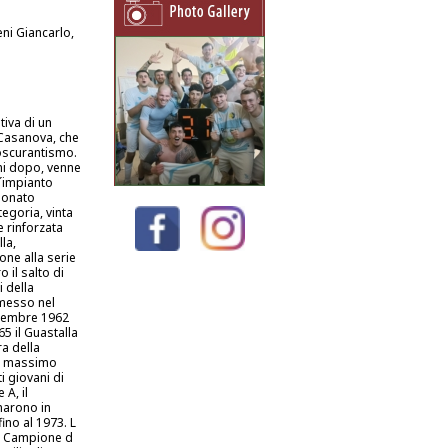
ni Giancarlo,
tiva di un
 Casanova, che
 oscurantismo.
anni dopo, venne
L´impianto
neonato
tegoria, vinta
 rinforzata
la,
ne alla serie
 il salto di
i della
messo nel
ttembre 1962
5 il Guastalla
a della
el massimo
i giovani di
 A, il
rnarono in
ino al 1973. L
di Campione d