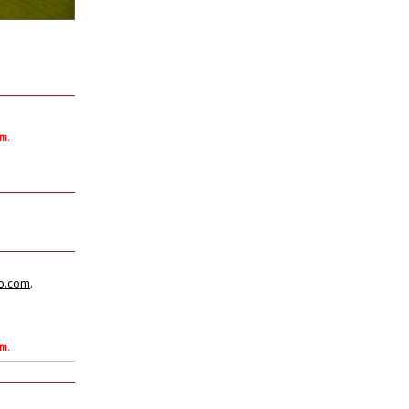
om.
no.com
.
om.