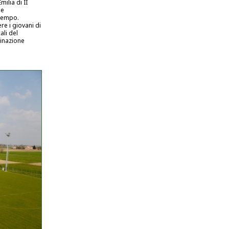
ilia di II
 e
 tempo.
re i giovani di
ali del
minazione