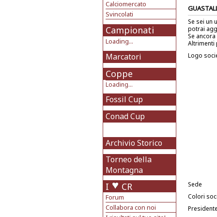
Calciomercato
GUASTAL
Svincolati
Se sei un 
Campionati
potrai agg
Se ancora 
Loading...
Altrimenti 
Marcatori
Logo soci
Coppe
Loading...
Fossil Cup
Conad Cup
Archivio Storico
Torneo della
Montagna
Sede
I
CR
Colori soci
Forum
Collabora con noi
President