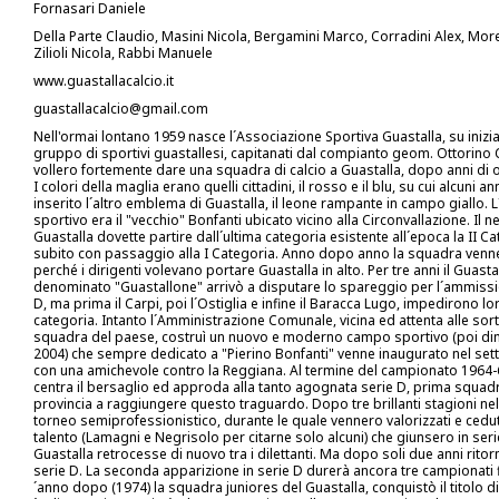
Fornasari Daniele
Della Parte Claudio, Masini Nicola, Bergamini Marco, Corradini Alex, More
Zilioli Nicola, Rabbi Manuele
www.guastallacalcio.it
guastallacalcio@gmail.com
Nell'ormai lontano 1959 nasce l´Associazione Sportiva Guastalla, su inizia
gruppo di sportivi guastallesi, capitanati dal compianto geom. Ottorino
vollero fortemente dare una squadra di calcio a Guastalla, dopo anni di
I colori della maglia erano quelli cittadini, il rosso e il blu, su cui alcuni 
inserito l´altro emblema di Guastalla, il leone rampante in campo giallo. 
sportivo era il "vecchio" Bonfanti ubicato vicino alla Circonvallazione. Il 
Guastalla dovette partire dall´ultima categoria esistente all´epoca la II Ca
subito con passaggio alla I Categoria. Anno dopo anno la squadra venne
perché i dirigenti volevano portare Guastalla in alto. Per tre anni il Guastal
denominato "Guastallone" arrivò a disputare lo spareggio per l´ammissio
D, ma prima il Carpi, poi l´Ostiglia e infine il Baracca Lugo, impedirono loro
categoria. Intanto l´Amministrazione Comunale, vicina ed attenta alle sort
squadra del paese, costruì un nuovo e moderno campo sportivo (poi di
2004) che sempre dedicato a "Pierino Bonfanti" venne inaugurato nel se
con una amichevole contro la Reggiana. Al termine del campionato 1964-6
centra il bersaglio ed approda alla tanto agognata serie D, prima squadr
provincia a raggiungere questo traguardo. Dopo tre brillanti stagioni n
torneo semiprofessionistico, durante le quale vennero valorizzati e cedut
talento (Lamagni e Negrisolo per citarne solo alcuni) che giunsero in serie
Guastalla retrocesse di nuovo tra i dilettanti. Ma dopo soli due anni rito
serie D. La seconda apparizione in serie D durerà ancora tre campionati f
´anno dopo (1974) la squadra juniores del Guastalla, conquistò il titolo 