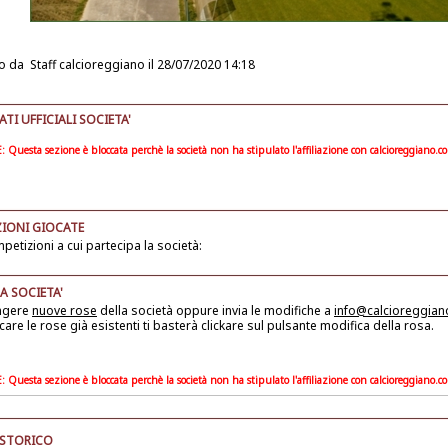
o da
Staff calcioreggiano
il 28/07/2020 14:18
I UFFICIALI SOCIETA'
Questa sezione è bloccata perchè la società non ha stipulato l'affiliazione con calcioreggiano.c
IONI GIOCATE
petizioni a cui partecipa la società:
A SOCIETA'
ngere
nuove rose
della società
oppure invia le modifiche a
info@calcioreggia
care le rose già esistenti ti basterà clickare sul pulsante modifica della rosa.
Questa sezione è bloccata perchè la società non ha stipulato l'affiliazione con calcioreggiano.c
 STORICO