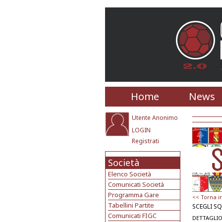
Home
News
Utente Anonimo
LOGIN
Registrati
Società
Elenco Società
Comunicati Società
Programma Gare
<< Torna i
Tabellini Partite
SCEGLI S
Comunicati FIGC
DETTAGLIO