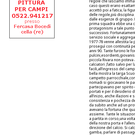
regole che lasciamo immagi
caso questi erano esattam
accettò poi a fatica, la f
delle regole,più disciplina
dalle esigenze di gruppo. 
prima squadra ebbe una cri
protagonismi a tale punto 
successivo. Fortunatamente
servizio sociale e aggrega
1977-78 venne allestita la 
proseguì con continuità per 
anni 90. Tante furono le for
pulcini,esordienti,giovan
piccola Rivara non poteva 
calciatori ,fatto salvo per
facili,all’ingresso del cam
bella mostra la targa Scuola
campetto parrocchiale,con
nomadi si giocavano le par
partecipavano per spirito 
portati e per il desiderio 
all’inizio, anche illazioni 
consistenza e pochezza dei 
da subito anche ad un profa
avevano la fortuna che qua
assieme. Tante le situazi
a partita in corso,una volt
della nostra porta e l’alle
direzione del calcio. Si ca
gamba, parlare di passagg