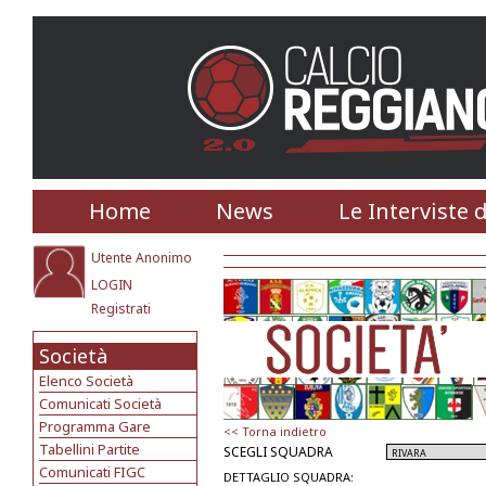
Home
News
Le Interviste 
Utente Anonimo
LOGIN
Registrati
Società
Elenco Società
Comunicati Società
Programma Gare
<< Torna indietro
Tabellini Partite
SCEGLI SQUADRA
Comunicati FIGC
DETTAGLIO SQUADRA: