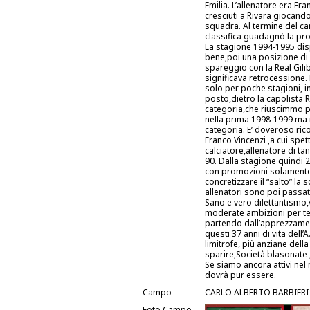
Emilia. L’allenatore era Fra
cresciuti a Rivara giocando
squadra. Al termine del c
classifica guadagnò la pro
La stagione 1994-1995 dis
bene,poi una posizione di c
spareggio con la Real Gilib
significava retrocessione. 
solo per poche stagioni, i
posto,dietro la capolista 
categoria,che riuscimmo poi
nella prima 1998-1999 ma ne
categoria. E’ doveroso ric
Franco Vincenzi ,a cui spet
calciatore,allenatore di ta
90. Dalla stagione quindi 
con promozioni solamente 
concretizzare il “salto” la
allenatori sono poi passat
Sano e vero dilettantismo,
moderate ambizioni per ten
partendo dall’apprezzamento
questi 37 anni di vita dell
limitrofe, più anziane dell
sparire,Società blasonate 
Se siamo ancora attivi nel
dovrà pur essere.
Campo
CARLO ALBERTO BARBIERI -
Foto Campo