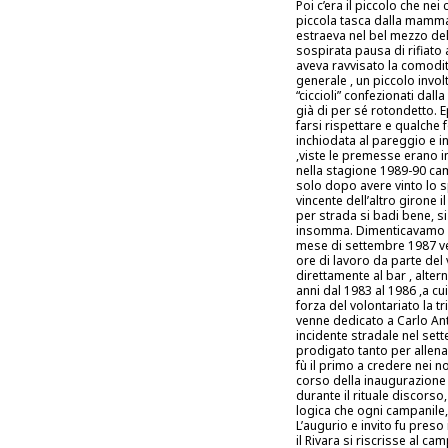
Poi c’era il piccolo che nei
piccola tasca dalla mamma
estraeva nel bel mezzo dell
sospirata pausa di rifiato
aveva ravvisato la comodità
generale , un piccolo invol
“ciccioli” confezionati da
già di per sé rotondetto. E
farsi rispettare e qualch
inchiodata al pareggio e in
,viste le premesse erano in
nella stagione 1989-90 cam
solo dopo avere vinto lo sp
vincente dell’altro girone i
per strada si badi bene, 
insomma. Dimenticavamo che
mese di settembre 1987 ven
ore di lavoro da parte del
direttamente al bar , altern
anni dal 1983 al 1986 ,a c
forza del volontariato la t
venne dedicato a Carlo An
incidente stradale nel set
prodigato tanto per allen
fù il primo a credere nei n
corso della inaugurazione de
durante il rituale discorso
logica che ogni campanile
L’augurio e invito fu pres
il Rivara si riscrisse al c