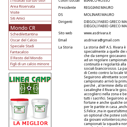
I risultati sul tuo sito!
Colori sociali
BIANCO-ROSSO
Area Riservata
Presidente
REGGIANI MAURO
Visite
DS
MOLINARI MAURO
Siti Amici
Dirigenti
DIEGOLI FABIO GRECO MA
DIEGOLI FABIO GRECO MA
Mondo CR
Sito web
www.asdrivara.it
Schedilettantina
Oscar del Calcio
Email
asdrivara@gmail.com
Speciale Stadi
La Storia
La storia dell’ A.S. Rivara è
specialmente a quelle dei c
Fantacalcio
che da sempre giocavano n
Il Resto del Mondo
ad un regolare campionato F
Figli di un calcio minore
continuità e regolarità alla
sociali biancorosso. La pa
di Cento contro la locale Vi
Seguirono altrettante sconf
campionato arrivò la prima
perché , al termine della s
casalinghe il Rivara le g
accoglierci nella zona e b
tutti i sacrifici. Seguiron
fortune e anche qualche o
per le partite in casa ,anc
S.Felice ,ma in quest’ultimo
un optional che potevi so
da giovani volonterosi,most
campionati la squadra non 