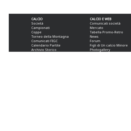
CALCIO
CALCIO E WEB
Società
Comunicati società
Campionati
Mercato
Coppe
Tabella Promo-Retro
Torneo della Montagna
News
Comunicati FIGC
Forum
Calendario Partite
Figli di Un calcio Minore
Archivio Storico
Photogallery