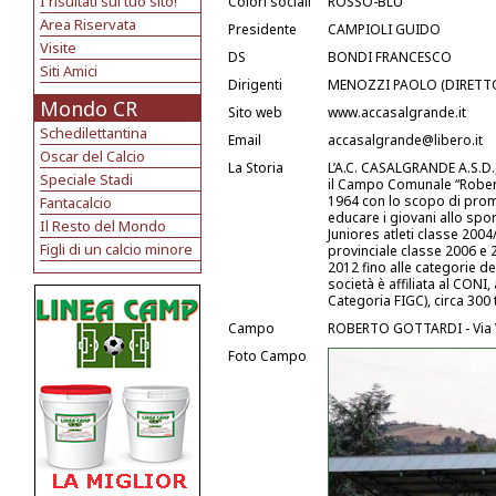
I risultati sul tuo sito!
Colori sociali
ROSSO-BLU
Area Riservata
Presidente
CAMPIOLI GUIDO
Visite
DS
BONDI FRANCESCO
Siti Amici
Dirigenti
MENOZZI PAOLO (DIRETTO
Mondo CR
Sito web
www.accasalgrande.it
Schedilettantina
Email
accasalgrande@libero.it
Oscar del Calcio
La Storia
L’A.C. CASALGRANDE A.S.D.,
Speciale Stadi
il Campo Comunale “Roberto
1964 con lo scopo di promu
Fantacalcio
educare i giovani allo sport
Il Resto del Mondo
Juniores atleti classe 200
Figli di un calcio minore
provinciale classe 2006 e 
2012 fino alle categorie de
società è affiliata al CONI,
Categoria FIGC), circa 300
Campo
ROBERTO GOTTARDI - Via V
Foto Campo