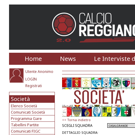
Home
News
Le Interviste 
Utente Anonimo
LOGIN
Registrati
Società
Elenco Società
Comunicati Società
Programma Gare
<< Torna indietro
Tabellini Partite
SCEGLI SQUADRA
Comunicati FIGC
DETTAGLIO SQUADRA: