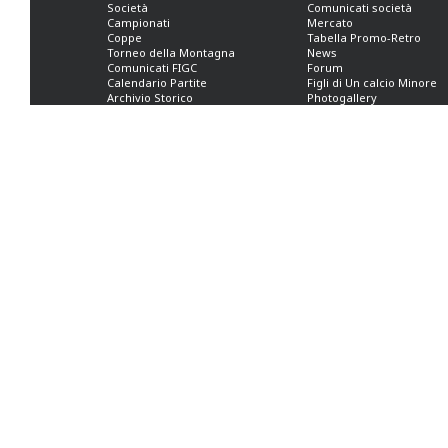
Società
Comunicati società
Campionati
Mercato
Coppe
Tabella Promo-Retro
Torneo della Montagna
News
Comunicati FIGC
Forum
Calendario Partite
Figli di Un calcio Minore
Archivio Storico
Photogallery