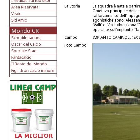
I risultati sul tuo sito!
La Storia
La squadra è nata a partir
Area Riservata
Obiettivo principale della
Visite
rafforzamento dell’impegno 
Siti Amici
agonistiche sono: Alessan
“Valli” di Via Luthuli (zona
Mondo CR
operante sull’impianto “Tad
Schedilettantina
Campo
IMPIANTO CAMPIOLI ( EX 
Oscar del Calcio
Foto Campo
Speciale Stadi
Fantacalcio
Il Resto del Mondo
Figli di un calcio minore