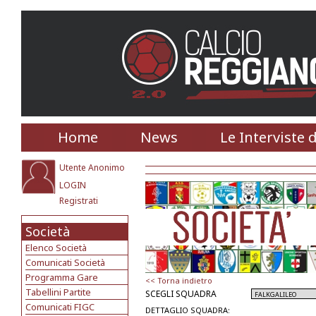
Home
News
Le Interviste 
Utente Anonimo
LOGIN
Registrati
Società
Elenco Società
Comunicati Società
Programma Gare
<< Torna indietro
Tabellini Partite
SCEGLI SQUADRA
Comunicati FIGC
DETTAGLIO SQUADRA: