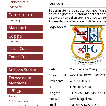
Calciomercato
FALKGALILEO
Svincolati
Se sei un utente registrato, per modificare
Campionati
potrai aggiornare le informazioni della s
Se ancora non sei un utente registrato
reg
Loading...
Altrimenti puoi inviare le modifiche all'ind
Marcatori
Logo società
Coppe
Loading...
Fossil Cup
Conad Cup
Archivio Storico
Sede
Via E. Petrella, 2 Reggio Em
Colori sociali
AZZURRO ROYAL - ROSSO
Torneo della
Presidente
ARATI ALBERTO
Montagna
DS
RINALDI MAURO
I
CR
Dirigenti
TIRABASSI MASSIMO ALB
Forum
Sito web
www.falkgalileo.it
Collabora con noi
Email
INFO@FALKGALILEO.IT