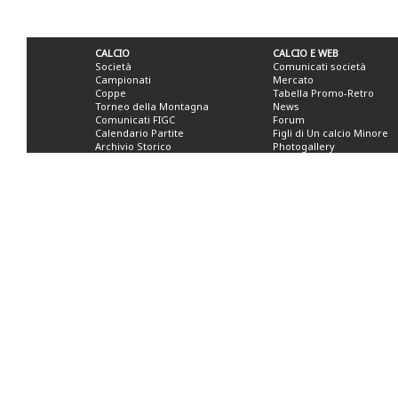
CALCIO
CALCIO E WEB
Società
Comunicati società
Campionati
Mercato
Coppe
Tabella Promo-Retro
Torneo della Montagna
News
Comunicati FIGC
Forum
Calendario Partite
Figli di Un calcio Minore
Archivio Storico
Photogallery