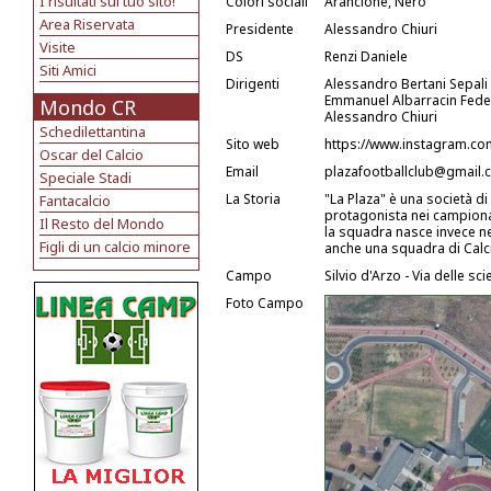
I risultati sul tuo sito!
Colori sociali
Arancione, Nero
Area Riservata
Presidente
Alessandro Chiuri
Visite
DS
Renzi Daniele
Siti Amici
Dirigenti
Alessandro Bertani Sepali 
Emmanuel Albarracin Federi
Mondo CR
Alessandro Chiuri
Schedilettantina
Sito web
https://www.instagram.co
Oscar del Calcio
Email
plazafootballclub@gmail.
Speciale Stadi
La Storia
"La Plaza" è una società di
Fantacalcio
protagonista nei campionat
Il Resto del Mondo
la squadra nasce invece ne
Figli di un calcio minore
anche una squadra di Calcio
Campo
Silvio d'Arzo - Via delle s
Foto Campo