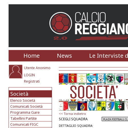
Home
News
Le Interviste 
Utente Anonimo
LOGIN
Registrati
Società
Elenco Società
Comunicati Società
Programma Gare
<< Torna indietro
Tabellini Partite
SCEGLI SQUADRA
Comunicati FIGC
DETTAGLIO SQUADRA: