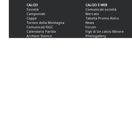
CALCIO
CALCIO E WEB
Società
Comunicati società
Campionati
Mercato
Coppe
Tabella Promo-Retro
Torneo della Montagna
News
Comunicati FIGC
Forum
Calendario Partite
Figli di Un calcio Minore
Archivio Storico
Photogallery