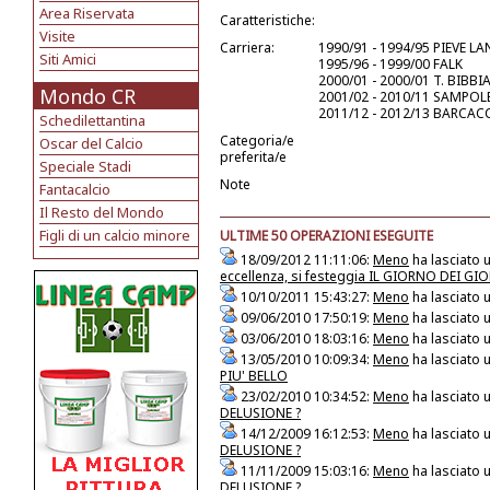
Area Riservata
Caratteristiche:
Visite
Carriera:
1990/91 - 1994/95 PIEVE LA
Siti Amici
1995/96 - 1999/00 FALK
2000/01 - 2000/01 T. BIBB
Mondo CR
2001/02 - 2010/11 SAMPOL
2011/12 - 2012/13 BARCAC
Schedilettantina
Categoria/e
Oscar del Calcio
preferita/e
Speciale Stadi
Note
Fantacalcio
Il Resto del Mondo
Figli di un calcio minore
ULTIME 50 OPERAZIONI ESEGUITE
18/09/2012 11:11:06:
Meno
ha lasciato 
eccellenza, si festeggia IL GIORNO DEI GI
10/10/2011 15:43:27:
Meno
ha lasciato 
09/06/2010 17:50:19:
Meno
ha lasciato 
03/06/2010 18:03:16:
Meno
ha lasciato 
13/05/2010 10:09:34:
Meno
ha lasciato 
PIU' BELLO
23/02/2010 10:34:52:
Meno
ha lasciato 
DELUSIONE ?
14/12/2009 16:12:53:
Meno
ha lasciato 
DELUSIONE ?
11/11/2009 15:03:16:
Meno
ha lasciato 
DELUSIONE ?