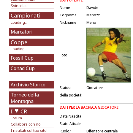
DATI UTENTE:
Svincolati
Nome
Davide
Campionati
Cognome
Menozzi
Loading...
Nickname
Meno
Marcatori
Coppe
Loading...
Foto
Fossil Cup
Conad Cup
Archivio Storico
Status:
Giocatore
Torneo della
della società:
Montagna
DATI PER LA BACHECA GIOCATORI:
I
CR
Data Nascita
Forum
Stato Attuale
Collabora con noi
I risultati sul tuo sito!
Ruolo/i
Difensore centrale