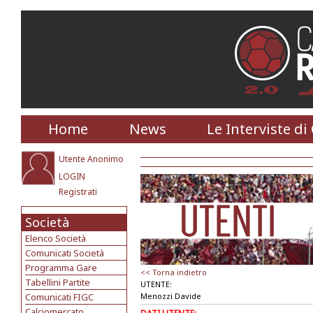
Home
News
Le Interviste di
Utente Anonimo
LOGIN
Registrati
Società
Elenco Società
Comunicati Società
Programma Gare
<< Torna indietro
Tabellini Partite
UTENTE:
Comunicati FIGC
Menozzi Davide
Calciomercato