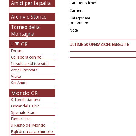
Amici per la palla
Caratteristiche:
Carriera:
Archivio Storico
Categoria/e
preferita/e
Torneo della
Note
Montagna
I
CR
ULTIME 50 OPERAZIONI ESEGUITE
Forum
Collabora con noi
I risultati sul tuo sito!
Area Riservata
Visite
Siti Amici
Mondo CR
Schedilettantina
Oscar del Calcio
Speciale Stadi
Fantacalcio
Il Resto del Mondo
Figli di un calcio minore