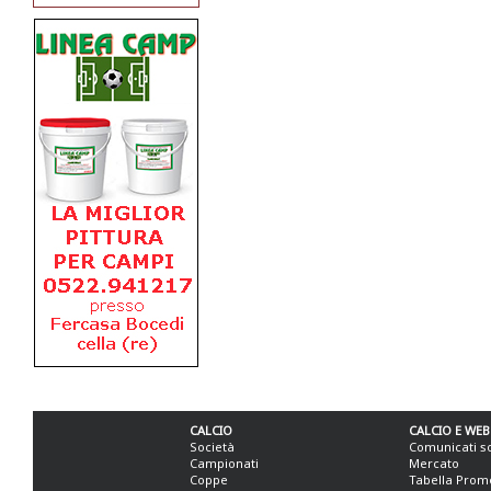
CALCIO
CALCIO E WEB
Società
Comunicati s
Campionati
Mercato
Coppe
Tabella Prom