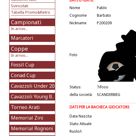
DATI UTENTE:
Svincolati
Nome
Pablo
Tabella Promo&Retro
Cognome
Barbato
Campionati
Nickname
P200209
In arrivo...
Marcatori
Coppe
Foto
In arrivo...
Fossil Cup
Conad Cup
Cavazzoli Under 20
Status:
Tifoso
della società:
SCANDERBEG
Cavazzoli Young B.
Torneo Arati
DATI PER LA BACHECA GIOCATORI:
Data Nascita
Memorial Zini
Stato Attuale
Memorial Rognoni
Ruolo/i