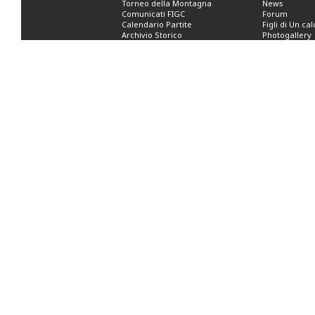
Torneo della Montagna
News
Comunicati FIGC
Forum
Calendario Partite
Figli di Un ca
Archivio Storico
Photogallery