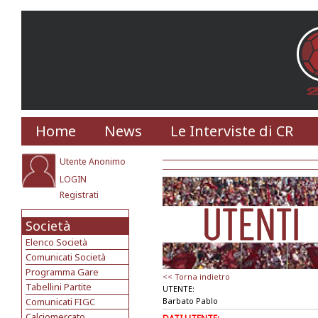
Home
News
Le Interviste di CR
Utente Anonimo
LOGIN
Registrati
Società
Elenco Società
Comunicati Società
Programma Gare
<< Torna indietro
Tabellini Partite
UTENTE:
Comunicati FIGC
Barbato Pablo
Calciomercato