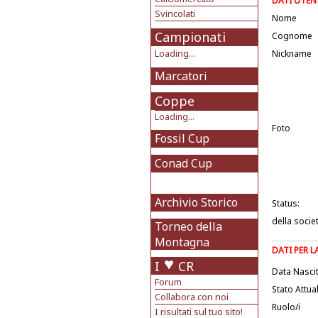
DATI UTEN
Svincolati
Nome
Campionati
Cognome
Loading...
Nickname
Marcatori
Coppe
Loading...
Foto
Fossil Cup
Conad Cup
Archivio Storico
Status:
della socie
Torneo della
Montagna
DATI PER 
I
CR
Data Nasci
Forum
Stato Attua
Collabora con noi
Ruolo/i
I risultati sul tuo sito!