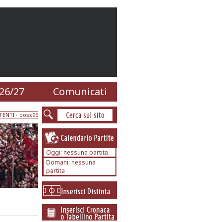
26/27
Comunicati
TENTI
- boss95
Oggi: nessuna partita
Domani: nessuna
partita