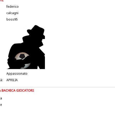
TE:
federico
calcagni
boss95
Appassionato
tà:
APRILIA
LA BACHECA GIOCATORI:
ta
le