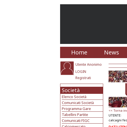
Home
News
Utente Anonimo
LOGIN
Registrati
Società
Elenco Società
Comunicati Società
Programma Gare
<< Torna in
Tabellini Partite
UTENTE:
Comunicati FIGC
calcagni fe
Calciomercato