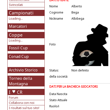
DATI UTENTE:
Svincolati
Nome
Alberto
Campionati
Cognome
Bega
Loading...
Nickname
Albibega
Marcatori
Coppe
Loading...
Foto
Fossil Cup
Conad Cup
Archivio Storico
Status:
Non definito
della società:
Torneo della
Montagna
DATI PER LA BACHECA GIOCATORI:
I
CR
Data Nascita
Forum
Stato Attuale
Collabora con noi
Ruolo/i
I risultati sul tuo sito!