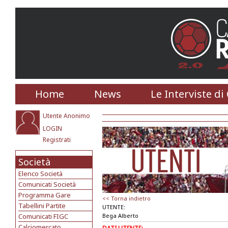
Home
News
Le Interviste di
Utente Anonimo
LOGIN
Registrati
Società
Elenco Società
Comunicati Società
Programma Gare
<< Torna indietro
Tabellini Partite
UTENTE:
Comunicati FIGC
Bega Alberto
Calciomercato