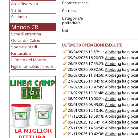
Caratteristiche:
Area Riservata
Visite
Carriera:
Siti Amici
Categoria/e
preferita/e
Mondo CR
Note
Schedilettantina
Oscar del Calcio
ULTIME 50 OPERAZIONI ESEGUITE
Speciale Stadi
30/04/2026 13:57:11:
Albibega
ha giocat
Fantacalcio
09/04/2026 16:20:33:
Albibega
ha giocat
Il Resto del Mondo
26/03/2026 17:55:23:
Albibega
ha giocat
Figli di un calcio minore
20/03/2026 09:32:50:
Albibega
ha giocat
06/03/2026 11:34:59:
Albibega
ha giocat
27/02/2026 14:04:19:
Albibega
ha giocat
19/02/2026 13:47:45:
Albibega
ha giocat
13/02/2026 13:31:48:
Albibega
ha giocat
06/02/2026 10:00:21:
Albibega
ha giocat
30/01/2026 08:49:00:
Albibega
ha giocat
23/01/2026 12:10:46:
Albibega
ha giocat
11/12/2025 13:59:18:
Albibega
ha giocat
05/12/2025 12:54:17:
Albibega
ha giocat
27/11/2025 14:59:56:
Albibega
ha giocat
21/11/2025 10:42:38:
Albibega
ha giocat