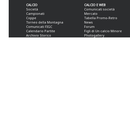
CALCIO
CALCIO E WEB
Società
Comunicati società
Campionati
Mercato
Coppe
Tabella Promo-Retro
Torneo della Montagna
News
Comunicati FIGC
Forum
Calendario Partite
Figli di Un calcio Minore
Archivio Storico
Photogallery