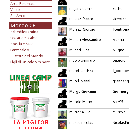
Area Riservata
mujaric damir
kodro
Visite
Siti Amici
mulazzi franco
vicepres
Mondo CR
Mulazzi Giorgio
ilcentrom
Schedilettantina
Oscar del Calcio
Munari Alessandro
Munna
Speciale Stadi
Fantacalcio
Munari Luca
Mugno
Il Resto del Mondo
muoio gennaro
patuoio
Figli di un calcio minore
murelli andrea
il_bombe
murelli vanni
grandang
Murgo Giovanni
Gio_murg
Murolo Mario
Mar95
murrone luigi
murro7
musco nicolas
NicolasP