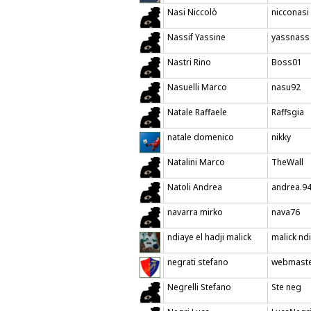
Nasi Niccolò
nicconasi
Nassif Yassine
yassnass
Nastri Rino
Boss01
Nasuelli Marco
nasu92
Natale Raffaele
Raffsgia
natale domenico
nikky
Natalini Marco
TheWall
Natoli Andrea
andrea.9
navarra mirko
nava76
ndiaye el hadji malick
malick nd
negrati stefano
webmast
Negrelli Stefano
Ste neg