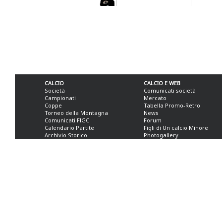
CALCIO
CALCIO E WEB
Società
Comunicati società
Campionati
Mercato
Coppe
Tabella Promo-Retro
Torneo della Montagna
News
Comunicati FIGC
Forum
Calendario Partite
Figli di Un calcio Minore
Archivio Storico
Photogallery