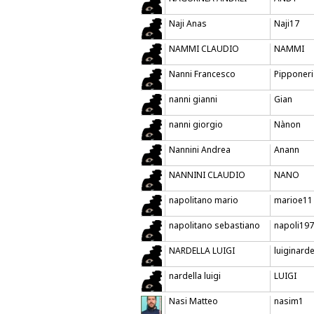
Naji Anas
Naji17
NAMMI CLAUDIO
NAMMI
Nanni Francesco
Pipponeri
nanni gianni
Gian
nanni giorgio
Nànon
Nannini Andrea
Anann
NANNINI CLAUDIO
NANO
napolitano mario
marioe11
napolitano sebastiano
napoli19
NARDELLA LUIGI
luiginarde
nardella luigi
LUIGI
Nasi Matteo
nasim1