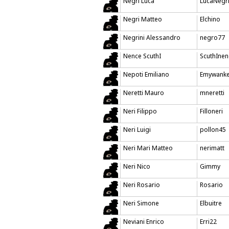
Negri Luca
LucaNegr
Negri Matteo
Elchino
Negrini Alessandro
negro77
Nence ScuthI
ScuthInen
Nepoti Emiliano
Emywank
Neretti Mauro
mneretti
Neri Filippo
Filloneri
Neri Luigi
pollon45
Neri Mari Matteo
nerimatt
Neri Nico
Gimmy
Neri Rosario
Rosario
Neri Simone
Elbuitre
Neviani Enrico
Erri22