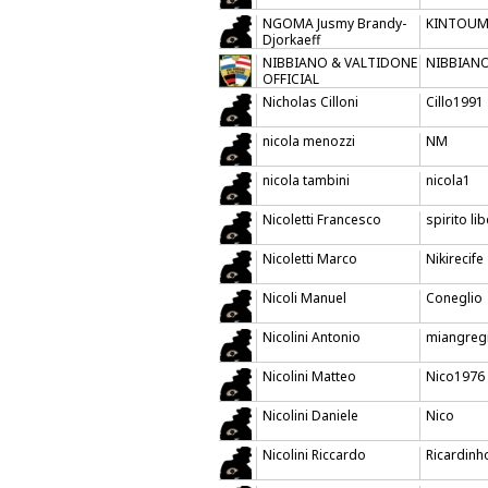
NGOMA Jusmy Brandy-
KINTOU
Djorkaeff
NIBBIANO & VALTIDONE
NIBBIANO
OFFICIAL
Nicholas Cilloni
Cillo1991
nicola menozzi
NM
nicola tambini
nicola1
Nicoletti Francesco
spirito li
Nicoletti Marco
Nikirecife
Nicoli Manuel
Coneglio
Nicolini Antonio
miangreg
Nicolini Matteo
Nico1976
Nicolini Daniele
Nico
Nicolini Riccardo
Ricardinh