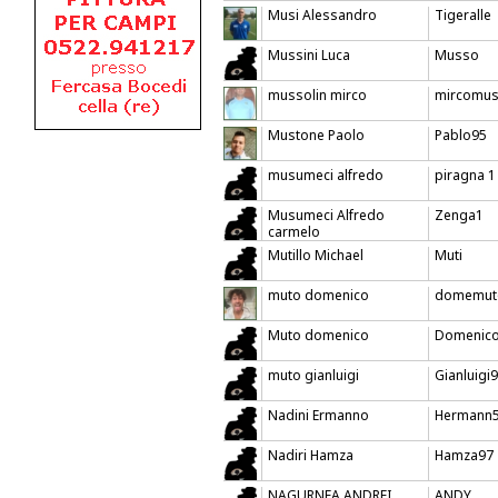
Musi Alessandro
Tigeralle
Mussini Luca
Musso
mussolin mirco
mircomu
Mustone Paolo
Pablo95
musumeci alfredo
piragna 1
Musumeci Alfredo
Zenga1
carmelo
Mutillo Michael
Muti
muto domenico
domemut
Muto domenico
Domenic
muto gianluigi
Gianluigi
Nadini Ermanno
Hermann
Nadiri Hamza
Hamza97
NAGURNEA ANDREI
ANDY