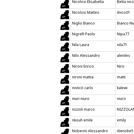
Nicolosi Elisabetta
Betta nico
Nicolosi Matteo
ilnico01
Niglio Bianco
Bianco Ni
Nigrelli Paolo
Nipa77
Nila Laura
nila71
Nilo Alessandro
aleniles
Nironi Enrico
Niro
nironi mattia
matti
nisticò carlo
kalewi
niuri niuro
niuro
nizzoli marco
NIZZOLA
nkouh emile
emily
Noberini Alessandro
Alenobe5