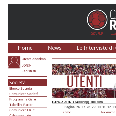
Home
News
Le Interviste di
Utente Anonimo
LOGIN
Registrati
Società
Elenco Società
Comunicati Società
Programma Gare
ELENCO UTENTI calcioreggiano.com:
Tabellini Partite
Pagina
26
27
28
29
30
31
32
33
Comunicati FIGC
Nome
Nickname
Calciomercato