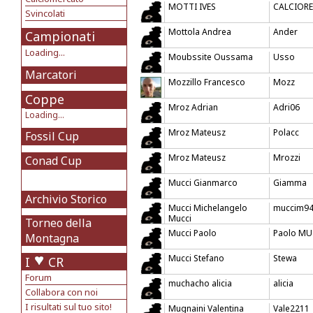
MOTTI IVES
CALCIOR
Svincolati
Mottola Andrea
Ander
Campionati
Loading...
Moubssite Oussama
Usso
Marcatori
Mozzillo Francesco
Mozz
Coppe
Mroz Adrian
Adri06
Loading...
Mroz Mateusz
Polacc
Fossil Cup
Mroz Mateusz
Mrozzi
Conad Cup
Mucci Gianmarco
Giamma
Archivio Storico
Mucci Michelangelo
muccim9
Mucci
Torneo della
Mucci Paolo
Paolo MU
Montagna
Mucci Stefano
Stewa
I
CR
Forum
muchacho alicia
alicia
Collabora con noi
I risultati sul tuo sito!
Mugnaini Valentina
Vale2211