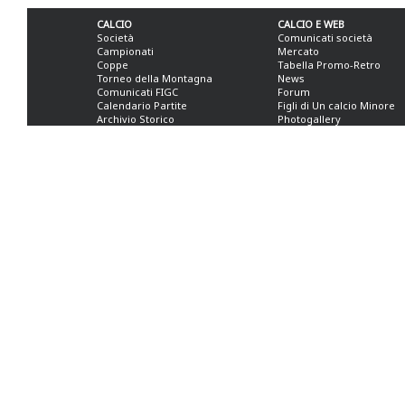
CALCIO
CALCIO E WEB
Società
Comunicati società
Campionati
Mercato
Coppe
Tabella Promo-Retro
Torneo della Montagna
News
Comunicati FIGC
Forum
Calendario Partite
Figli di Un calcio Minore
Archivio Storico
Photogallery