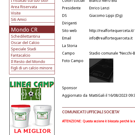
I risultati sul tuo sito!
Colori sociali
Bianco Nero Blu
Area Riservata
Presidente
Enrico Lenzi
Visite
DS
Giacomo Lippi (Dg)
Siti Amici
Dirigenti
Mondo CR
Sito web
http://realfortequerceta.it/
Schedilettantina
Email
info@realfortequerceta.it
Oscar del Calcio
La Storia
Speciale Stadi
Campo
Stadio comunale “Necchi-B
Fantacalcio
Foto Campo
Il Resto del Mondo
Figli di un calcio minore
Sponsor
Aggiornato da
MattiGali
il 16/08/2023 09:
COMUNICATI UFFICIALI SOCIETA'
ATTENZIONE: Questa sezione è bloccata perchè la soc