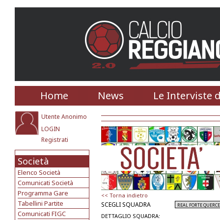
Home
News
Le Interviste 
Utente Anonimo
LOGIN
Registrati
Società
Elenco Società
Comunicati Società
Programma Gare
<< Torna indietro
Tabellini Partite
SCEGLI SQUADRA
Comunicati FIGC
DETTAGLIO SQUADRA: