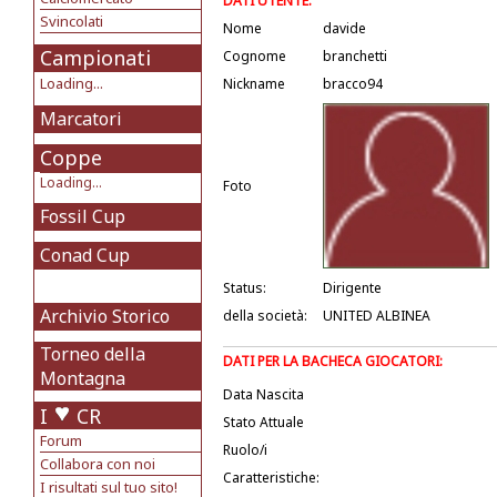
DATI UTENTE:
Svincolati
Nome
davide
Campionati
Cognome
branchetti
Loading...
Nickname
bracco94
Marcatori
Coppe
Loading...
Foto
Fossil Cup
Conad Cup
Status:
Dirigente
Archivio Storico
della società:
UNITED ALBINEA
Torneo della
DATI PER LA BACHECA GIOCATORI:
Montagna
Data Nascita
I
CR
Stato Attuale
Forum
Ruolo/i
Collabora con noi
Caratteristiche:
I risultati sul tuo sito!