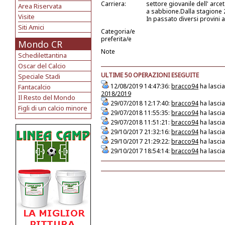
Carriera:
settore giovanile dell' arce
Area Riservata
a sabbione.Dalla stagione 2
Visite
In passato diversi provini a
Siti Amici
Categoria/e
preferita/e
Mondo CR
Note
Schedilettantina
Oscar del Calcio
ULTIME 50 OPERAZIONI ESEGUITE
Speciale Stadi
12/08/2019 14:47:36:
bracco94
ha lasci
Fantacalcio
2018/2019
Il Resto del Mondo
29/07/2018 12:17:40:
bracco94
ha lasci
Figli di un calcio minore
29/07/2018 11:55:35:
bracco94
ha lasci
29/07/2018 11:51:21:
bracco94
ha lasci
29/10/2017 21:32:16:
bracco94
ha lasci
29/10/2017 21:29:22:
bracco94
ha lasci
29/10/2017 18:54:14:
bracco94
ha lasci