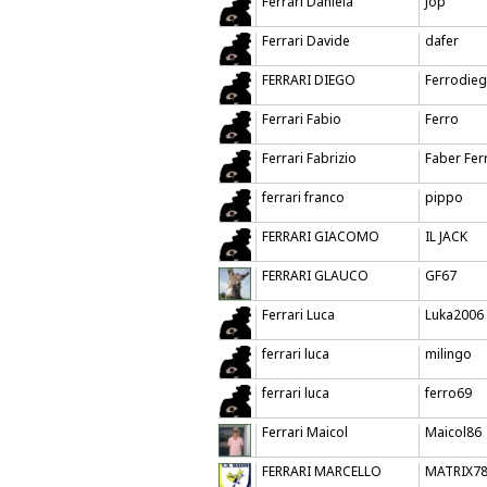
Ferrari Daniela
Jop
Ferrari Davide
dafer
FERRARI DIEGO
Ferrodie
Ferrari Fabio
Ferro
Ferrari Fabrizio
Faber Fer
ferrari franco
pippo
FERRARI GIACOMO
IL JACK
FERRARI GLAUCO
GF67
Ferrari Luca
Luka2006
ferrari luca
milingo
ferrari luca
ferro69
Ferrari Maicol
Maicol86
FERRARI MARCELLO
MATRIX7