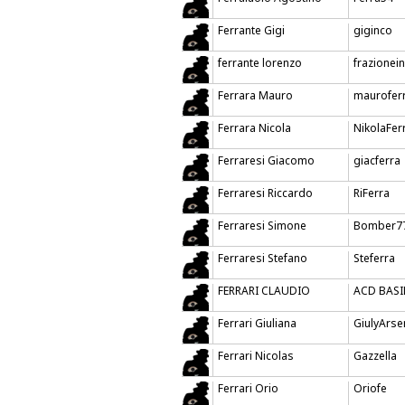
Ferrante Gigi
giginco
ferrante lorenzo
frazione
Ferrara Mauro
maurofer
Ferrara Nicola
NikolaFer
Ferraresi Giacomo
giacferra
Ferraresi Riccardo
RiFerra
Ferraresi Simone
Bomber7
Ferraresi Stefano
Steferra
FERRARI CLAUDIO
ACD BASI
Ferrari Giuliana
GiulyArse
Ferrari Nicolas
Gazzella
Ferrari Orio
Oriofe