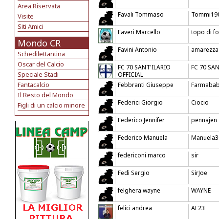
Area Riservata
Favali Tommaso
Tommi19
Visite
Siti Amici
Faveri Marcello
topo di f
Mondo CR
Favini Antonio
amarezza
Schedilettantina
Oscar del Calcio
FC 70 SANT'ILARIO
FC 70 SA
Speciale Stadi
OFFICIAL
Fantacalcio
Febbranti Giuseppe
Farmaba
Il Resto del Mondo
Federici Giorgio
Ciocio
Figli di un calcio minore
Federico Jennifer
pennajen
Federico Manuela
Manuela3
federiconi marco
sir
Fedi Sergio
SirJoe
felghera wayne
WAYNE
felici andrea
AF23