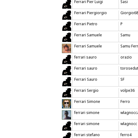
Ferrari Pier Luigi
Sasi
Ferrari Piergiorgio
Giorgio6
Ferrari Pietro
P
Ferrari Samuele
Samu
Ferrari Samuele
Samu Ferr
ferrari sauro
orazio
Ferrari sauro
torosedu
Ferrari Sauro
SF
Ferrari Sergio
volpe36
Ferrari Simone
Ferro
ferrari simone
wlagnocc
ferrari simone
wlagnocc
ferrari stefano
ferro4