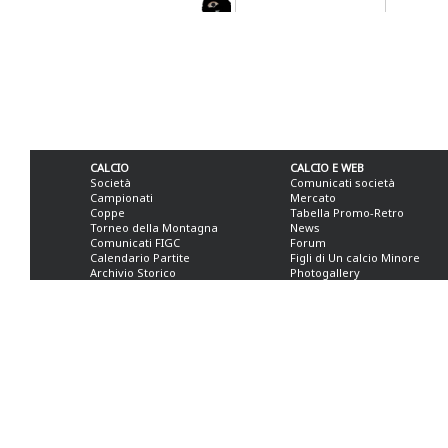
CALCIO
CALCIO E WEB
Società
Comunicati società
Campionati
Mercato
Coppe
Tabella Promo-Retro
Torneo della Montagna
News
Comunicati FIGC
Forum
Calendario Partite
Figli di Un calcio Minore
Archivio Storico
Photogallery