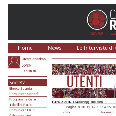
Home
News
Le Interviste di
Utente Anonimo
LOGIN
Registrati
Società
Elenco Società
Comunicati Società
Programma Gare
ELENCO UTENTI calcioreggiano.com:
Tabellini Partite
Pagina
9
10
11
12
13
14
15
16
Comunicati FIGC
Nome
Nickname
Calciomercato