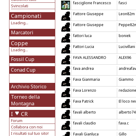
fasciglione Francesco
fasci
Svincolati
Fattore Giuseppe
Leon82m
Campionati
Loading...
Fattore Giuseppe
Peppe82
Marcatori
fattori luca
boniek
Coppe
Fattori Lucia
Lucivillani
Loading...
FAVA ALESSANDRO
ALEX96
Fossil Cup
fava andrea
andreafa
Conad Cup
Fava Gianmaria
Giammo
Archivio Storico
Fava Lorenzo
redazion
Torneo della
Fava Patrick
El loco n
Montagna
favali alberto
alberto74
I
CR
Forum
favali claudio
fava.c
Collabora con noi
I risultati sul tuo sito!
Favali Gianluca
Gillo