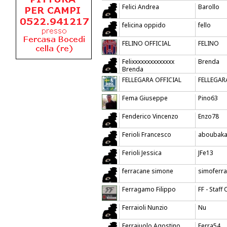
Felici Andrea
Barollo
felicina oppido
fello
FELINO OFFICIAL
FELINO
Felixxxxxxxxxxxxxx
Brenda
Brenda
FELLEGARA OFFICIAL
FELLEGAR
Fema Giuseppe
Pino63
Fenderico Vincenzo
Enzo78
Ferioli Francesco
aboubaka
Ferioli Jessica
JFe13
ferracane simone
simoferr
Ferragamo Filippo
FF - Staff 
Ferraioli Nunzio
Nu
Ferraiuolo Agostino
Ferra54